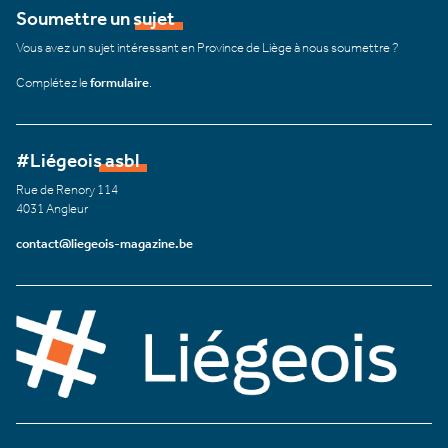
Soumettre un sujet
Vous avez un sujet intéressant en Province de Liège à nous soumettre ?
Complétez le
formulaire
.
#Liégeois asbl
Rue de Renory 114
4031 Angleur
contact@liegeois-magazine.be