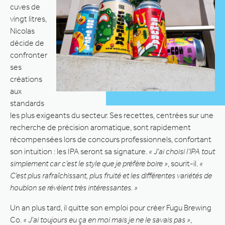
cuves de
vingt litres,
Nicolas
décide de
confronter
ses
créations
aux
standards
les plus exigeants du secteur. Ses recettes, centrées sur une
recherche de précision aromatique, sont rapidement
récompensées lors de concours professionnels, confortant
son intuition : les IPA seront sa signature.
« J’ai choisi l’IPA tout
simplement car c’est le style que je préfère boire »
, sourit-il.
«
C’est plus rafraîchissant, plus fruité et les différentes variétés de
houblon se révèlent très intéressantes. »
Un an plus tard, il quitte son emploi pour créer Fugu Brewing
Co.
« J’ai toujours eu ça en moi mais je ne le savais pas »
,