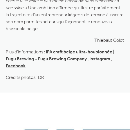
encore faire vibrer le patrimoine brassicole sans s’enchaîner à
une usine. »
Une ambition affirmée qui illustre parfaitement
la trajectoire d’un entrepreneur liégeois déterminé à inscrire
son nom parmi les acteurs qui façonnent le renouveau
brassicole belge.
Thiebaut Colot
Plus d’informations :
IPA craft belge ultra-houblonnée |
Fugu Brewing – Fugu Brewing Company
,
Instagram
,
Facebook
Crédits photos : DR