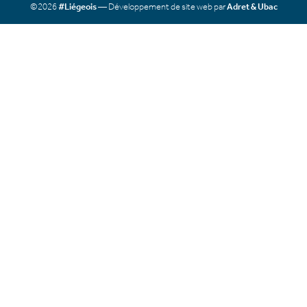
©2026
#Liégeois
— Développement de site web par
Adret & Ubac