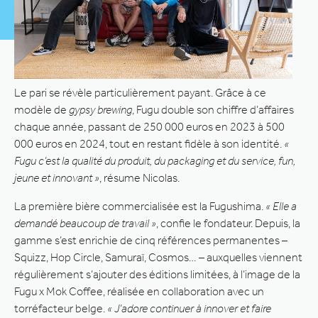
Le pari se révèle particulièrement payant. Grâce à ce
modèle de
gypsy brewing
, Fugu double son chiffre d’affaires
chaque année, passant de 250 000 euros en 2023 à 500
000 euros en 2024, tout en restant fidèle à son identité.
«
Fugu c’est la qualité du produit, du packaging et du service, fun,
jeune et innovant »
, résume Nicolas.
La première bière commercialisée est la Fugushima.
« Elle a
demandé beaucoup de travail »
, confie le fondateur. Depuis, la
gamme s’est enrichie de cinq références permanentes –
Squizz, Hop Circle, Samuraï, Cosmos… – auxquelles viennent
régulièrement s’ajouter des éditions limitées, à l’image de la
Fugu x Mok Coffee, réalisée en collaboration avec un
torréfacteur belge.
« J’adore continuer à innover et faire