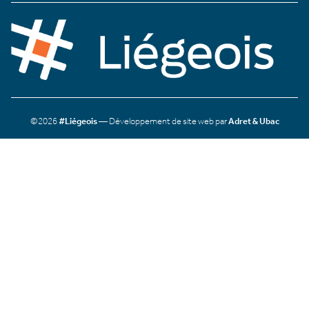
©2026
#Liégeois
— Développement de site web par
Adret & Ubac