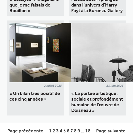
que je me faisais de
dans l’univers d’Harry
Bouillon »
Fayt à la Buronzu Gallery
2 juillet 2025
21 juin 2025
« Un bilan très positif de
« La portée artistique,
ces cinq années »
sociale et profondément
humaine de l’œuvre de
Doisneau »
Page précédente
1
2
3
4
5
6
7
8
9
…
18
Page suivante