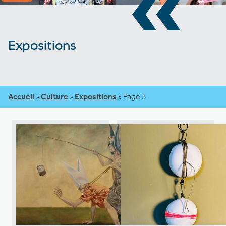
«
Expositions
Accueil
»
Culture
»
Expositions
»
Page 5