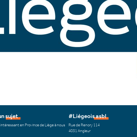
n sujet
#Liégeois asbl
 intéressant en Province de Liège à nous
Rue de Renory 114
4031 Angleur