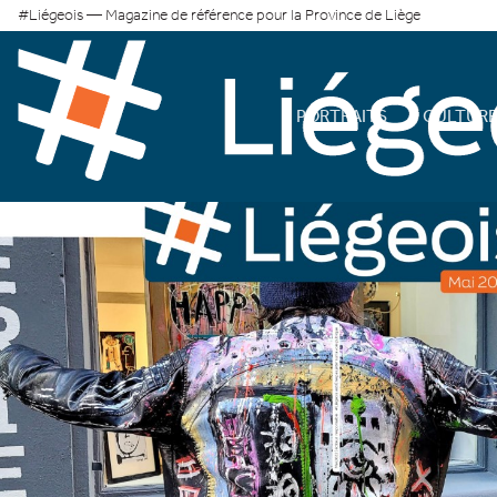
#Liégeois — Magazine de référence pour la Province de Liège
PORTRAITS
CULTUR