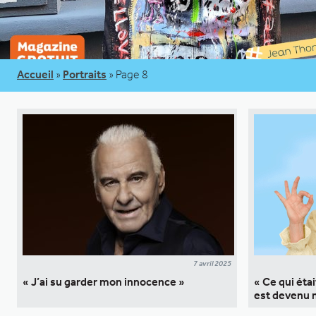
Accueil
»
Portraits
»
Page 8
7 avril 2025
« J’ai su garder mon innocence »
« Ce qui éta
est devenu 