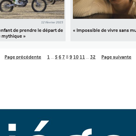
12 février 2025
enfant de prendre le départ de
« Impossible de vivre sans m
e mythique »
Page précédente
1
…
5
6
7
8
9
10
11
…
32
Page suivante