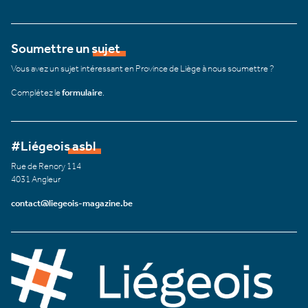
Soumettre un sujet
Vous avez un sujet intéressant en Province de Liège à nous soumettre ?
Complétez le
formulaire
.
#Liégeois asbl
Rue de Renory 114
4031 Angleur
contact@liegeois-magazine.be