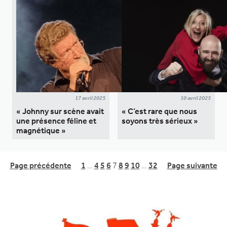
17 avril 2025
10 avril 2025
« Johnny sur scène avait
« C’est rare que nous
une présence féline et
soyons très sérieux »
magnétique »
Page précédente
1
…
4
5
6
7
8
9
10
…
32
Page suivante