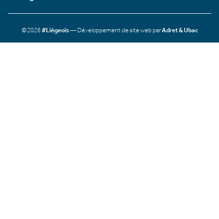
©2026
#Liégeois
— Développement de site web par
Adret & Ubac