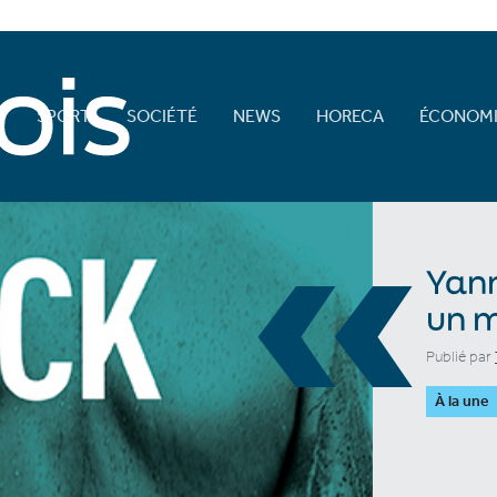
E
SPORT
SOCIÉTÉ
NEWS
HORECA
ÉCONOMI
«
Yann
un m
Publié par
À la une