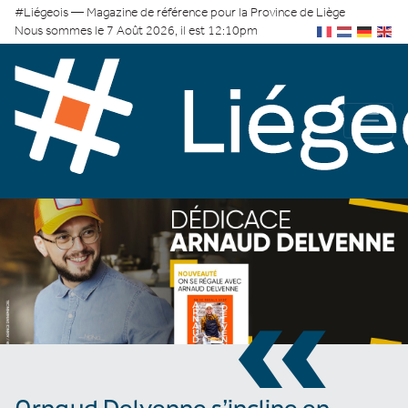
#Liégeois — Magazine de référence pour la Province de Liège
Nous sommes le 7 Août 2026, il est 12:10pm
«
Arnaud Delvenne s’incline en