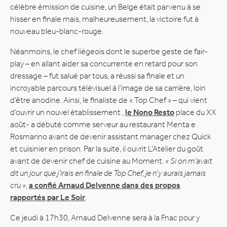
célèbre émission de cuisine, un Belge était parvenu à se
hisser en finale mais, malheureusement, la victoire fut à
nouveau bleu-blanc-rouge.
Néanmoins, le chef liégeois dont le superbe geste de fair-
play – en allant aider sa concurrente en retard pour son
dressage – fut salué par tous, a réussi sa finale et un
incroyable parcours télévisuel à l’image de sa carrière, loin
d’être anodine. Ainsi, le finaliste de « Top Chef » – qui vient
d’ouvrir un nouvel établissement ,
le Nono Resto
place du XX
août- a débuté comme serveur au restaurant Menta e
Rosmarino avant de devenir assistant manager chez Quick
et cuisinier en prison. Par la suite, il ouvrit L’Atelier du goût
avant de devenir chef de cuisine au Moment.
« Si on m’avait
dit un jour que j’irais en finale de Top Chef, je n’y aurais jamais
cru »
,
a confié Arnaud Delvenne dans des propos
rapportés par Le Soir
.
Ce jeudi à 17h30, Arnaud Delvenne sera à la Fnac pour y