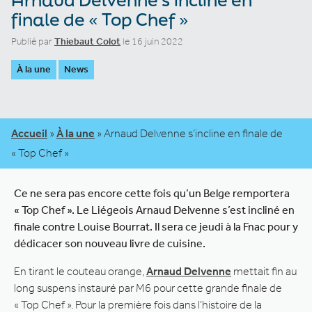
finale de « Top Chef »
Publié par
Thiebaut Colot
le 16 juin 2022
À la une
News
Accueil
»
À la une
»
Arnaud Delvenne s’incline en finale de
« Top Chef »
Ce ne sera pas encore cette fois qu’un Belge remportera
« Top Chef ». Le Liégeois Arnaud Delvenne s’est incliné en
finale contre Louise Bourrat. Il sera ce jeudi à la Fnac pour y
dédicacer son nouveau livre de cuisine.
En tirant le couteau orange,
Arnaud Delvenne
mettait fin au
long suspens instauré par M6 pour cette grande finale de
« Top Chef ». Pour la première fois dans l’histoire de la