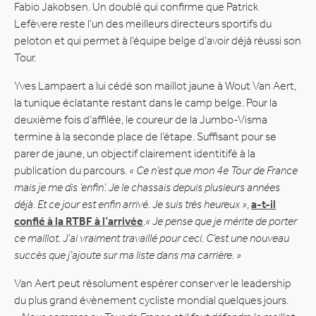
Fabio Jakobsen. Un doublé qui confirme que Patrick
Lefèvere reste l’un des meilleurs directeurs sportifs du
peloton et qui permet à l’équipe belge d’avoir déjà réussi son
Tour.
Yves Lampaert a lui cédé son maillot jaune à Wout Van Aert,
la tunique éclatante restant dans le camp belge. Pour la
deuxième fois d’affilée, le coureur de la Jumbo-Visma
termine à la seconde place de l’étape. Suffisant pour se
parer de jaune, un objectif clairement identitifé à la
publication du parcours.
« Ce n’est que mon 4e Tour de France
mais je me dis ‘enfin’. Je le chassais depuis plusieurs années
déjà. Et ce jour est enfin arrivé. Je suis très heureux »
,
a-t-il
confié à la RTBF à l’arrivée
.
« Je pense que je mérite de porter
ce maillot. J’ai vraiment travaillé pour ceci. C’est une nouveau
succès que j’ajoute sur ma liste dans ma carrière. »
Van Aert peut résolument espérer conserver le leadership
du plus grand évènement cycliste mondial quelques jours.