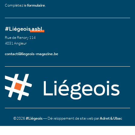
Complétez le
formulaire
.
#Liégeois asbl
Rue de Renory 114
4031 Angleur
contact@liegeois-magazine.be
©2026
#Liégeois
— Développement de site web par
Adret & Ubac