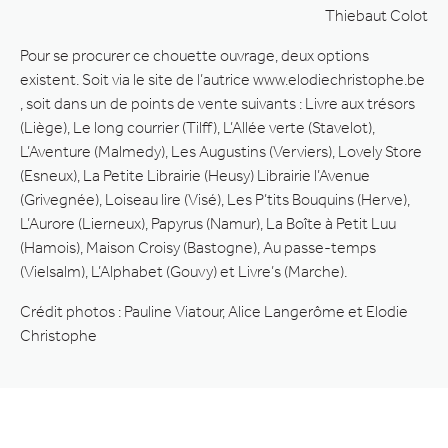
Thiebaut Colot
Pour se procurer ce chouette ouvrage, deux options
existent. Soit via le site de l’autrice www.elodiechristophe.be
, soit dans un de points de vente suivants : Livre aux trésors
(Liège), Le long courrier (Tilff), L’Allée verte (Stavelot),
L’Aventure (Malmedy), Les Augustins (Verviers), Lovely Store
(Esneux), La Petite Librairie (Heusy) Librairie l’Avenue
(Grivegnée), Loiseau lire (Visé), Les P’tits Bouquins (Herve),
L’Aurore (Lierneux), Papyrus (Namur), La Boîte à Petit Luu
(Hamois), Maison Croisy (Bastogne), Au passe-temps
(Vielsalm), L’Alphabet (Gouvy) et Livre’s (Marche).
Crédit photos : Pauline Viatour, Alice Langerôme et Elodie
Christophe