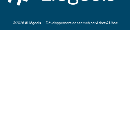
©2026
#Liégeois
— Développement de site web par
Adret & Ubac