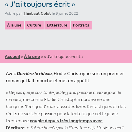
« J’ai toujours écrit »
Publié par
Thiebaut Colot
le 9 juillet 2022
À la une
Culture
Littérature
Portraits
Accueil
»
À la une
»
« J’ai toujours écrit »
Avec
Derrière le rideau
, Elodie Christophe sort un premier
roman qui fait mouche et met en appétit
.
« Depuis que je suis toute petite, j’ai lu presque chaque jour de
ma vie »
, me confie Elodie Christophe qui dévore des
bouquins ‘feel good’ mais aussi des livres fantastiques et des
récits de vie. Une passion pour la lecture que cette jeune
trentenaire
couple depuis très longtemps avec
l’écriture
.
« J’ai été bercée par la littérature et j’ai toujours écrit.