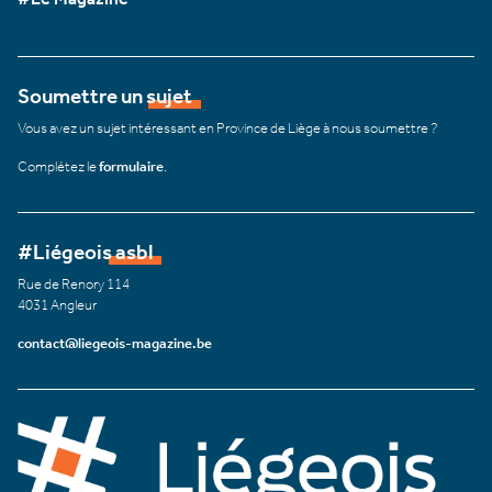
Soumettre un sujet
Vous avez un sujet intéressant en Province de Liège à nous soumettre ?
Complétez le
formulaire
.
#Liégeois asbl
Rue de Renory 114
4031 Angleur
contact@liegeois-magazine.be