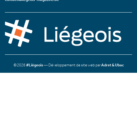
©2026
#Liégeois
— Développement de site web par
Adret & Ubac