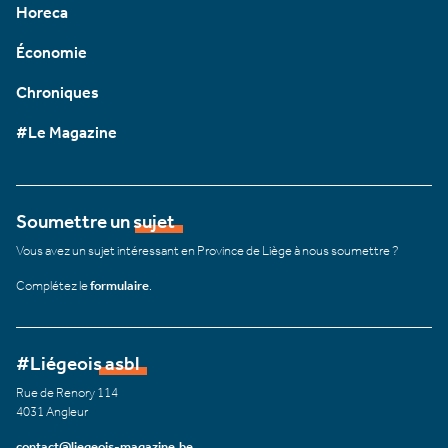
Horeca
Économie
Chroniques
#Le Magazine
Soumettre un sujet
Vous avez un sujet intéressant en Province de Liège à nous soumettre ?
Complétez le
formulaire
.
#Liégeois asbl
Rue de Renory 114
4031 Angleur
contact@liegeois-magazine.be