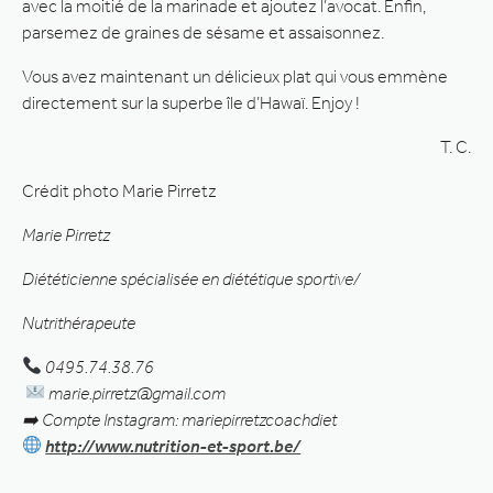
avec la moitié de la marinade et ajoutez l’avocat. Enfin,
parsemez de graines de sésame et assaisonnez.
Vous avez maintenant un délicieux plat qui vous emmène
directement sur la superbe île d’Hawaï. Enjoy !
T. C.
Crédit photo Marie Pirretz
Marie Pirretz
Diététicienne spécialisée en diététique sportive/
Nutrithérapeute
0495.74.38.76
marie.pirretz@gmail.com
➡
Compte Instagram: mariepirretzcoachdiet
http://www.nutrition-et-sport.be/