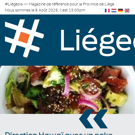
#Liégeois — Magazine de référence pour la Province de Liège
Nous sommes le 8 Août 2026, il est 15:05pm
«
Direction Hawaï avec un poke