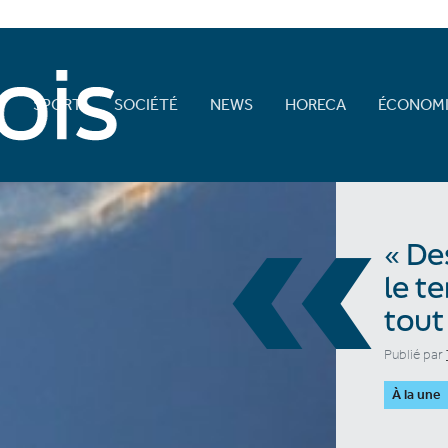
E
SPORT
SOCIÉTÉ
NEWS
HORECA
ÉCONOMI
«
« De
le t
tout
Publié par
À la une