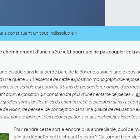
is constituant un tout indissoluble »
 le cheminement d’une quête ». Et pourquoi ne pas coupler cela 
r une balade dans le superbe parc de la Boverie, suivie d’une exposi
 d’une quête ».
« L’essence de cette exposition monographique repose 
Dans cet ensemble qui couvrira 35 ans de production, nombre d’œuvres so
ement pour l’exposition qui comprendra plus d’une centaine de pièces »
,
p
 qu’elles sont significatives du chemin tracé et parcouru dans l’acco
e vision, de pensée, de conception dans une qualité de réalisation excl
nstallations, expriment des préoccupations et des recherches inscrites 
Pour rendre cette sortie encore plus appréciable, quoi de m
afin de débriefer cette chouette expo ? Ca tombe bien, d