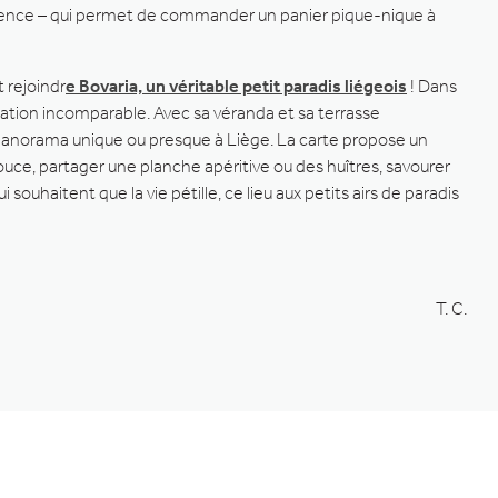
érence – qui permet de commander un panier pique-nique à
t rejoindr
e Bovaria, un véritable petit paradis liégeois
! Dans
tuation incomparable. Avec sa véranda et sa terrasse
panorama unique ou presque à Liège. La carte propose un
pouce, partager une planche apéritive ou des huîtres, savourer
souhaitent que la vie pétille, ce lieu aux petits airs de paradis
T. C.