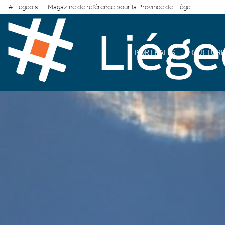
#Liégeois — Magazine de référence pour la Province de Liège
PORTRAITS
CULTUR