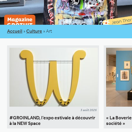
Accueil
»
Culture
»
Art
3 août 2026
#GROINLAND, l’expo estivale à découvrir
« La Boverie 
à la NEW Space
société »