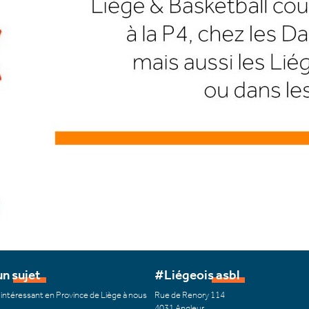
n sujet
#Liégeois asbl
 intéressant en Province de Liège à nous
Rue de Renory 114
4031 Angleur