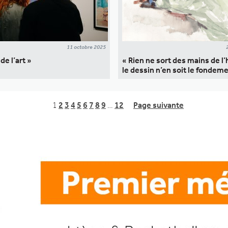
11 octobre 2025
de l’art »
« Rien ne sort des mains de 
le dessin n’en soit le fondem
1
2
3
4
5
6
7
8
9
…
12
Page suivante