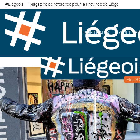
#Liégeois — Magazine de référence pour la Province de Liège
PORTRAITS
CULTUR