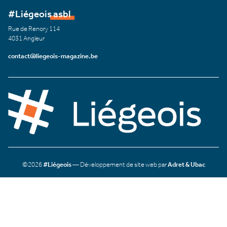
#Liégeois asbl
Rue de Renory 114
4031 Angleur
contact@liegeois-magazine.be
©2026
#Liégeois
— Développement de site web par
Adret & Ubac