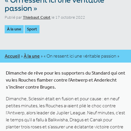
passion »
Publié par
Thiebaut Colot
le 17 octobre 2022
À la une
Sport
Accueil
»
À la une
»
« On ressent ici une véritable passion »
Dimanche de rêve pour les supporters du Standard qui ont
vu les Rouches flamber contre l’Antwerp et Anderlecht
s’incliner contre Bruges.
Dimanche, Sclessin était en fusion et pour cause : en neuf
petites minutes, les Rouches avaient plié le choc contre
l’Antwerp, alors leader de Jupiler League. Neuf minutes, c’est
le temps qu’il a fallu à Balikwisha, Dragus et Canak pour
planter trois roses et s’assurer une éclatante victoire contre