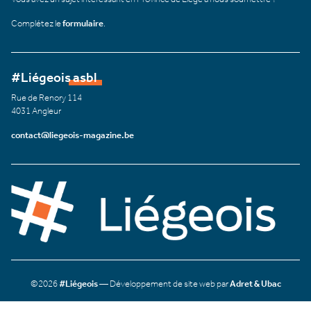
Complétez le
formulaire
.
#Liégeois asbl
Rue de Renory 114
4031 Angleur
contact@liegeois-magazine.be
©2026
#Liégeois
— Développement de site web par
Adret & Ubac