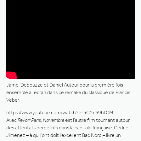
Jamel Debouzze et Daniel Auteuil pour la première fois
ensemble à l’écran dans ce remake du classique de Francis
Veber.
https://www.youtube.com/watch?v=5GYxi69htGM
Avec
Revoir Paris
,
Novembre
est l’autre film tournant autour
des attentats perpétrés dans la capitale française. Cédric
Jimenez – à qui l’ont doit l’excellent Bac Nord – livre un