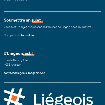
Soumettre un sujet
Vous avez un sujet intéressant en Province de Liège à nous soumettre ?
Complétez le
formulaire
.
#Liégeois asbl
Rue de Renory 114
4031 Angleur
contact@liegeois-magazine.be