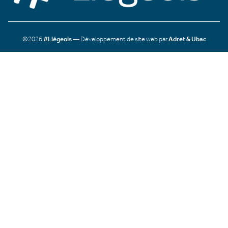
©2026
#Liégeois
— Développement de site web par
Adret & Ubac