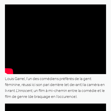
Louis Garrel, l’un des comédiens préférés de la gent
féminine, réussi ici son pari derrière (et devant) la caméra en
livrant
L’innocent
, un film à mi-chemin entre la comédie et le
film de genre (de braquage en l’occurence).