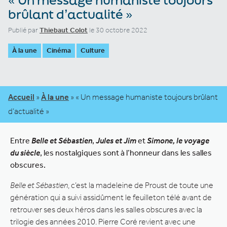
brûlant d’actualité »
Publié par
Thiebaut Colot
le 30 octobre 2022
À la une
Cinéma
Culture
Accueil
»
À la une
»
« Un message humaniste toujours brûlant
d’actualité »
Entre
Belle et Sébastien
,
Jules et Jim
et
Simone, le voyage
du siècle
, les nostalgiques sont à l’honneur dans les salles
obscures.
Belle et Sébastien
, c’est la madeleine de Proust de toute une
génération qui a suivi assidûment le feuilleton télé avant de
retrouver ses deux héros dans les salles obscures avec la
trilogie des années 2010. Pierre Coré revient avec une