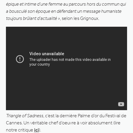
épique et intime d’une femme au parcours hors du commun qui
a bousculé son époque en défendant un message humaniste
toujours brûlant d’actualité »
, selon les Grignoux.
Triangle of Sadness
, c’est la dernière Palme d’or du Festival de
Cannes. Un véritable chef d’oeuvre à voir absolument (lire
notre critique
ici
).