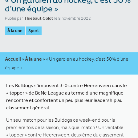
d’une équipe »
Publié par
Thiebaut Colot
le 8 novembre 2022
À la une
Sport
Accueil
»
À la une
»
« Un gardien au hockey, c’est 50% d’une
équipe »
Les Bulldogs s’imposent 3-0 contre Heerenveen dans le
« topper » de BeNe League au terme d’une magnifique
rencontre et confortent un peu plus leur leadership au
classement général.
Un seul match pour les Bulldogs ce week-end pour la
première fois de la saison, mais quel match ! Un véritable
« topper » contre Heerenveen, deuxième du classement