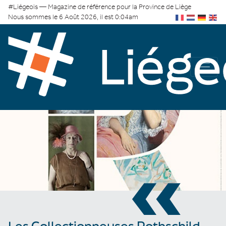
#Liégeois — Magazine de référence pour la Province de Liège
Nous sommes le 6 Août 2026, il est 0:04am
«
Les Collectionneuses Rothschild