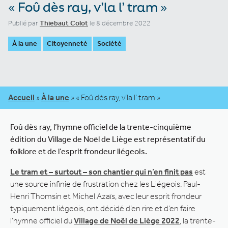
« Foû dès ray, v’la l’ tram »
Publié par
Thiebaut Colot
le 8 décembre 2022
À la une
Citoyenneté
Société
Accueil
»
À la une
»
« Foû dès ray, v’la l’ tram »
Foû dès ray, l’hymne officiel de la trente-cinquième
édition du Village de Noël de Liège est représentatif du
folklore et de l’esprit frondeur liégeois.
Le tram et – surtout – son chantier qui n’en finit pas
est
une source infinie de frustration chez les Liégeois. Paul-
Henri Thomsin et Michel Azaïs, avec leur esprit frondeur
typiquement liégeois, ont décidé d’en rire et d’en faire
l’hymne officiel du
Village de Noël de Liège 2022
, la trente-