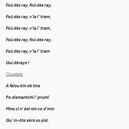
Foû dès ray, foû dès ray,
Foû dès ray, v’la l’ tram,
Foû dès ray, v’la l’ tram,
Foû dès ray, foû dès ray,
Foû dès ray, v’la l’ tram
Qui dèraye !
Couplets
:
A falou bin dè tins
Po dismantchî l’ prumî
Mins ci n’ èst nin co d’min
Qu’ in-ôte sèrè so pîd.