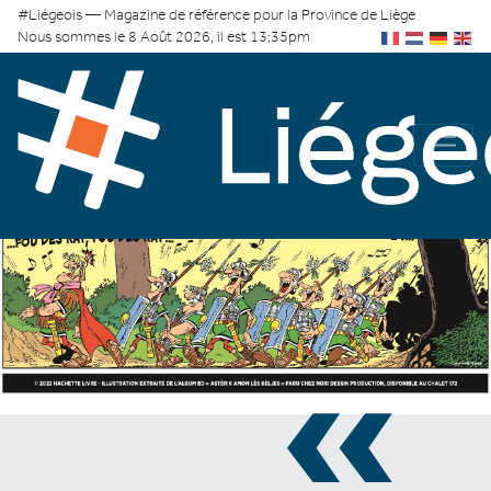
#Liégeois — Magazine de référence pour la Province de Liège
Nous sommes le 8 Août 2026, il est 13:35pm
«