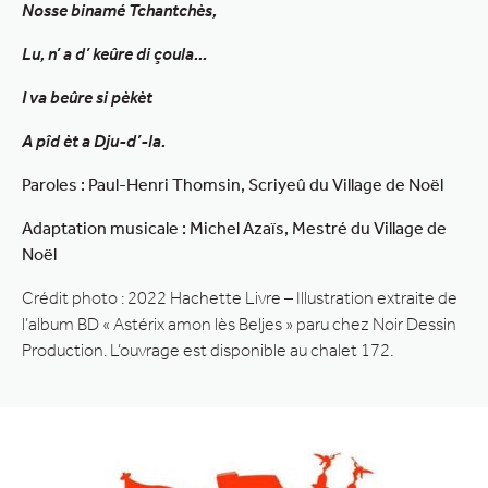
Nosse binamé Tchantchès,
Lu, n’ a d’ keûre di çoula…
I va beûre si pèkèt
A pîd èt a Dju-d’-la.
Paroles : Paul-Henri Thomsin, Scriyeû du Village de Noël
Adaptation musicale : Michel Azaïs, Mestré du Village de
Noël
Crédit photo : 2022 Hachette Livre – Illustration extraite de
l’album BD « Astérix amon lès Beljes » paru chez Noir Dessin
Production. L’ouvrage est disponible au chalet 172.