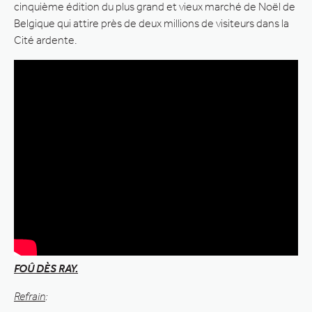
cinquième édition du plus grand et vieux marché de Noël de
Belgique qui attire près de deux millions de visiteurs dans la
Cité ardente.
FOÛ DÈS RAY.
Refrain
: