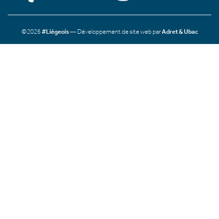
©2026
#Liégeois
— Développement de site web par
Adret & Ubac