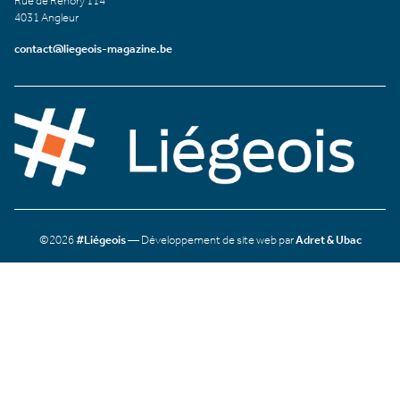
Rue de Renory 114
4031 Angleur
contact@liegeois-magazine.be
©2026
#Liégeois
— Développement de site web par
Adret & Ubac