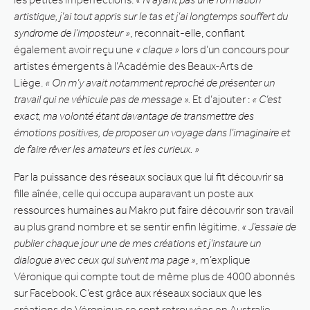
artistique, j’ai tout appris sur le tas et j’ai longtemps souffert du
syndrome de l’imposteur »
, reconnait-elle, confiant
également avoir reçu une
« claque »
lors d’un concours pour
artistes émergents à l’Académie des Beaux-Arts de
Liège.
« On m’y avait notamment reproché de présenter un
travail qui ne véhicule pas de message ».
Et d’ajouter :
« C’est
exact, ma volonté étant davantage de transmettre des
émotions positives, de proposer un voyage dans l’imaginaire et
de faire rêver les amateurs et les curieux. »
Par la puissance des réseaux sociaux que lui fit découvrir sa
fille aînée, celle qui occupa auparavant un poste aux
ressources humaines au Makro put faire découvrir son travail
au plus grand nombre et se sentir enfin légitime.
« J’essaie de
publier chaque jour une de mes créations et j’instaure un
dialogue avec ceux qui suivent ma page »
, m’explique
Véronique qui compte tout de même plus de 4000 abonnés
sur Facebook. C’est grâce aux réseaux sociaux que les
créations de Véronique se sont retrouvées en Australie
–