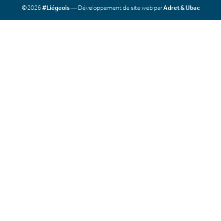
©2026
#Liégeois
— Développement de site web par
Adret & Ubac