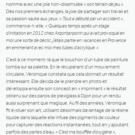
nomme avec une joie non-dissimulée
« son terrain de jeu »
.
Dès nos premiers échanges, la joie de partager son travail et
sa passion saute aux yeux.
« Tout a débuté par un accident »
,
commence-t-elle.
« Quelques temps après un stage
d’initiation en 2012 chez Arqontanporin qui avait provoqué en
moi une sorte de déclic, j’étais partie en vacances en Provence
en emmenant avec moi mes tubes d’acrylique. »
C’est à ce moment-là que le bouchon d’un tube de peinture
tomba sur sa palette. En le récupérant d’un mouvement
circulaire, Véronique constata que cela donnait un résultat
intéressant. Elle décida de le prendre en photo et
développa ensuite son concept en « imprimant » le résultat
obtenu sur des parois de plexiglass à Dijon pour un rendu
aussi surprenant que magique. Au fil des années, Véronique
fit évoluer son art, utilisant désormais davantage de la résine
liquide dans laquelle elle infuse des pigments de couleur
pour capturer des réactions instantanées, tout en y ajoutant
parfois des perles d’eau.
« C’est ma bouffée d’oxygène »
,