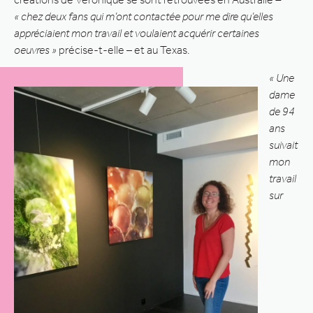
« chez deux fans qui m’ont contactée pour me dire qu’elles
appréciaient mon travail et voulaient acquérir certaines
oeuvres »
précise-t-elle – et au Texas.
« Une
dame
de 94
ans
suivait
mon
travail
sur