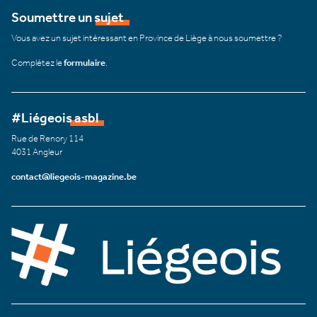
Soumettre un sujet
Vous avez un sujet intéressant en Province de Liège à nous soumettre ?
Complétez le
formulaire
.
#Liégeois asbl
Rue de Renory 114
4031 Angleur
contact@liegeois-magazine.be