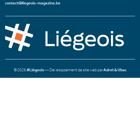
contact@liegeois-magazine.be
©2026
#Liégeois
— Développement de site web par
Adret & Ubac