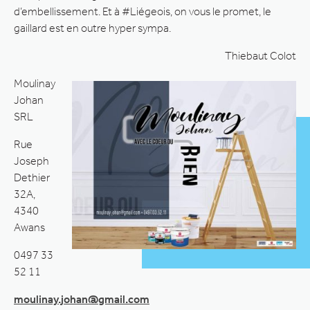
d’embellissement. Et à #Liégeois, on vous le promet, le
gaillard est en outre hyper sympa.
Thiebaut Colot
Moulinay
Johan
SRL
Rue
Joseph
Dethier
32A,
4340
Awans
0497 33
52 11
moulinay.johan@gmail.com