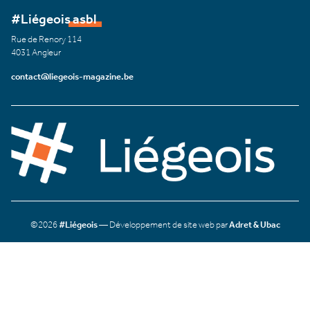
#Liégeois asbl
Rue de Renory 114
4031 Angleur
contact@liegeois-magazine.be
©2026
#Liégeois
— Développement de site web par
Adret & Ubac