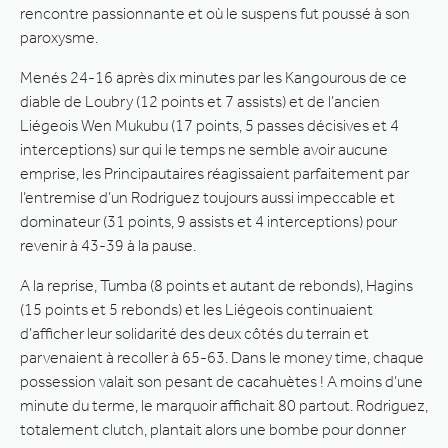
rencontre passionnante et où le suspens fut poussé à son
paroxysme.
Menés 24-16 après dix minutes par les Kangourous de ce
diable de Loubry (12 points et 7 assists) et de l’ancien
Liégeois Wen Mukubu (17 points, 5 passes décisives et 4
interceptions) sur qui le temps ne semble avoir aucune
emprise, les Principautaires réagissaient parfaitement par
l’entremise d’un Rodriguez toujours aussi impeccable et
dominateur (31 points, 9 assists et 4 interceptions) pour
revenir à 43-39 à la pause.
A la reprise, Tumba (8 points et autant de rebonds), Hagins
(15 points et 5 rebonds) et les Liégeois continuaient
d’afficher leur solidarité des deux côtés du terrain et
parvenaient à recoller à 65-63. Dans le money time, chaque
possession valait son pesant de cacahuètes ! A moins d’une
minute du terme, le marquoir affichait 80 partout. Rodriguez,
totalement clutch, plantait alors une bombe pour donner