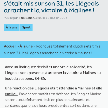
s’était mis sur son 31, les Liégeois
arrachent la victoire à Malines !
Publié par
Thiebaut Colot
le 12 février 2023
À la une
Sport
Accueil
»
À la une
»
Rodriguez totalement clutch s’était mis
sur son 31, les Liégeois arrachent la victoire à Malines !
Avec un Rodriguez décisif et une vraie solidarité, les
Liégeois sont parvenus à arracher la victoire à Malines au
bout du suspens, 84-85.
Une réaction des Liégeois était attendue à Malines et elle
eut lieu
. Pas encore parfaits en défense, les Sang et Marine
se sont toutefois montrés bien plus convaincants et
solidaires que lors de leurs précédentes sorties dans une