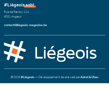
#Liégeois asbl
Rue de Renory 114
4031 Angleur
contact@liegeois-magazine.be
©2026
#Liégeois
— Développement de site web par
Adret & Ubac