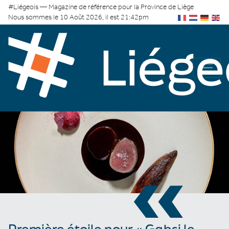
#Liégeois — Magazine de référence pour la Province de Liège
Nous sommes le 10 Août 2026, il est 21:42pm
«
Première étoile pour « Gabsi le