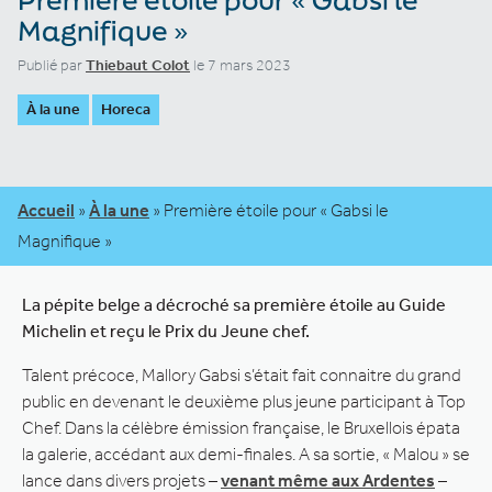
Magnifique »
Publié par
Thiebaut Colot
le 7 mars 2023
À la une
Horeca
Accueil
»
À la une
»
Première étoile pour « Gabsi le
Magnifique »
La pépite belge a décroché sa première étoile au Guide
Michelin
et reçu le Prix du Jeune chef.
Talent précoce, Mallory Gabsi s’était fait connaitre du grand
public en devenant le deuxième plus jeune participant à Top
Chef. Dans la célèbre émission française, le Bruxellois épata
la galerie, accédant aux demi-finales. A sa sortie, « Malou » se
lance dans divers projets –
venant même aux Ardentes
–