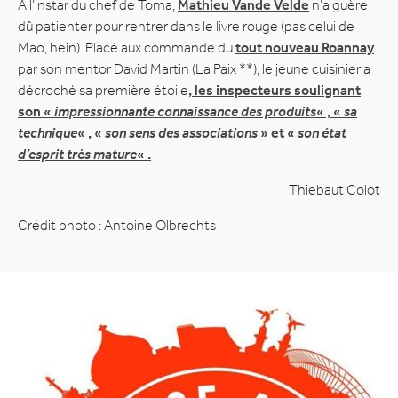
A l’instar du chef de Toma,
Mathieu Vande Velde
n’a guère
dû patienter pour rentrer dans le livre rouge (pas celui de
Mao, hein). Placé aux commande du
tout nouveau Roannay
par son mentor David Martin (La Paix **), le jeune cuisinier a
décroché sa première étoile
, les inspecteurs soulignant
son «
impressionnante connaissance des produits
« , «
sa
technique
« , «
son sens des associations
» et «
son état
d’esprit très mature
« .
Thiebaut Colot
Crédit photo : Antoine Olbrechts