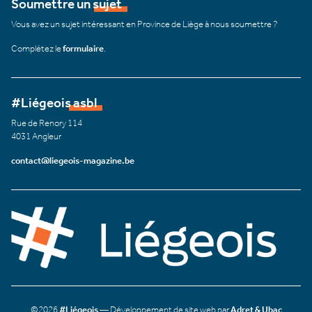
Soumettre un sujet
Vous avez un sujet intéressant en Province de Liège à nous soumettre ?
Complétez le
formulaire
.
#Liégeois asbl
Rue de Renory 114
4031 Angleur
contact@liegeois-magazine.be
©2026
#Liégeois
— Développement de site web par
Adret & Ubac