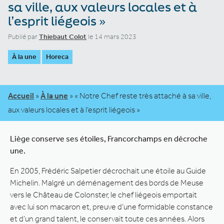
sa ville, aux valeurs locales et à
l’esprit liégeois »
Publié par
Thiebaut Colot
le 14 mars 2023
À la une
Horeca
Accueil
»
À la une
»
« Notre Chef reste très attaché à sa ville,
aux valeurs locales et à l’esprit liégeois »
Liège conserve ses étoiles, Francorchamps en décroche
une.
En 2005, Frédéric Salpetier décrochait une étoile au Guide
Michelin. Malgré un déménagement des bords de Meuse
vers le Château de Colonster, le chef liégeois emportait
avec lui son macaron et, preuve d’une formidable constance
et d’un grand talent, le conservait toute ces années. Alors