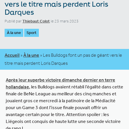
vers le titre mais perdent Loris
Darques
Publié par
Thiebaut Colot
le 23 mars 2023
À la une
Sport
Accueil
»
À la une
»
Les Bulldogs font un pas de géant vers le
titre mais perdent Loris Darques
Après leur superbe victoire dimanche dernier en terre
hollandaise
, les Bulldogs avaient rétabli l’égalité dans cette
finale de BeNe League au meilleur des cinq manches et
jouaient gros ce mercredi à la patinoire de la Médiacité
pour un Game 3 dont l’issue finale pouvait offrir un
avantage certain pour le titre. Attention spoiler : les
Liégeois ont conquis de haute lutte une seconde victoire
de rang !