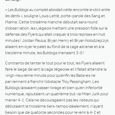
« Les Bulldogs au complet abordait cette rencontre le stick entre
les dents »
, souligne Louis Letté, porte-parole des Sang et
Marine. Cette troisième manche débutait sans round
d’observation, les Liégeois mettant une pression folle sur la
défense des Flyers qui allait craquer à trois reprises en huit
minutes ! Jordan Paulus, Bryan Henry et Bryan Kolodziejczyk
allaient envoyer le palet au fond de la cage adverse et à la
treizième minute, les Bulldogs menaient 3-0 !
Contraints de tenter le tout pour le tout, les Flyers allaient
faire le siege devant la cage liégeoise et il fallait attendre la
vingt-neuvième minute pour qu’enfin les Bataves ne
parviennent à franchir l’obstacle Troy Passingham. Les
Bulldogs laissaient passer l’orage et bien qu’en infériorité
numérique, rajoutaient un quatrième but via Milan Jurik pour
mener 4-1. Cela ne découragaient pas les visiteurs qui
débutaient le troisième tiers-temps idéalement, n’ayant
besoin que de quatorze secondes pour revenir à 4-2 et