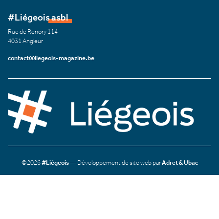
#Liégeois asbl
Rue de Renory 114
4031 Angleur
contact@liegeois-magazine.be
©2026
#Liégeois
— Développement de site web par
Adret & Ubac