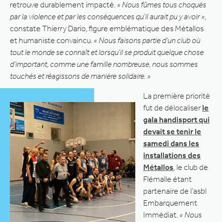
retrouve durablement impacté.
« Nous fûmes tous choqués
par la violence et par les conséquences qu’il aurait pu y avoir »
,
constate Thierry Dario, figure emblématique des Métallos
et humaniste convaincu.
« Nous faisons partie d’un club où
tout le monde se connaît et lorsqu’il se produit quelque chose
d’important, comme une famille nombreuse, nous sommes
touchés et réagissons de manière solidaire. »
La première priorité
fut de délocaliser
le
gala handisport qui
devait se tenir le
samedi dans les
installations des
Métallos
, le club de
Flémalle étant
partenaire de l’asbl
Embarquement
Immédiat.
« Nous