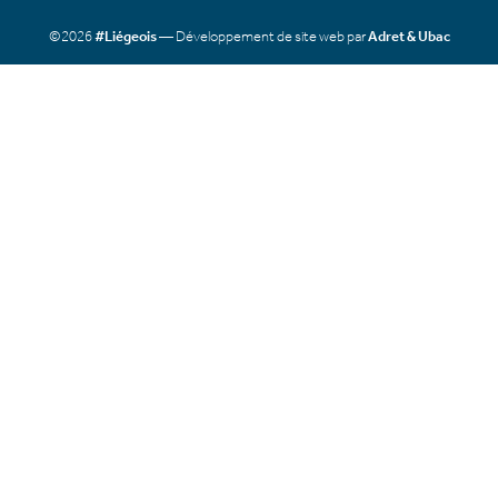
©2026
#Liégeois
— Développement de site web par
Adret & Ubac