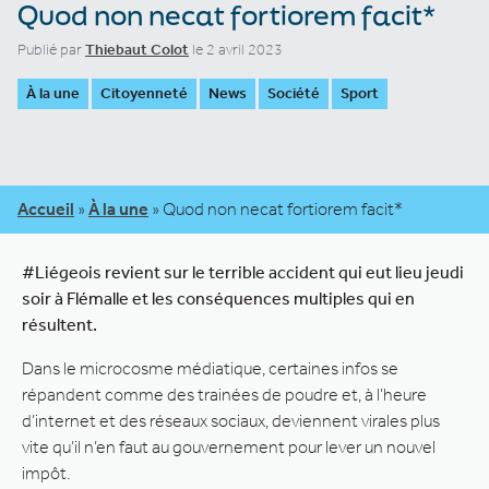
Quod non necat fortiorem facit*
Publié par
Thiebaut Colot
le 2 avril 2023
À la une
Citoyenneté
News
Société
Sport
Accueil
»
À la une
»
Quod non necat fortiorem facit*
#Liégeois revient sur le terrible accident qui eut lieu jeudi
soir à Flémalle et les conséquences multiples qui en
résultent.
Dans le microcosme médiatique, certaines infos se
répandent comme des trainées de poudre et, à l’heure
d’internet et des réseaux sociaux, deviennent virales plus
vite qu’il n’en faut au gouvernement pour lever un nouvel
impôt.