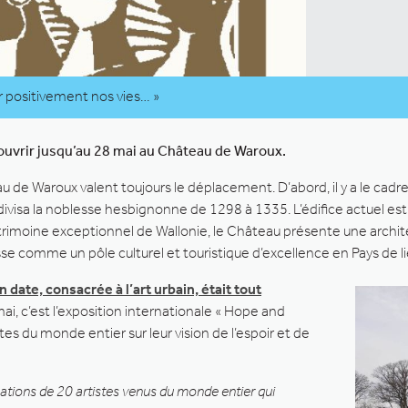
r positivement nos vies… »
ouvrir jusqu’au 28 mai au Château de Waroux.
au de Waroux valent toujours le déplacement. D’abord, il y a le cad
 divisa la noblesse hesbignonne de 1298 à 1335. L’édifice actuel e
 Patrimoine exceptionnel de Wallonie, le Château présente une arch
se comme un pôle culturel et touristique d’excellence en Pays de l
 date, consacrée à l’art urbain, était tout
 mai, c’est l’exposition internationale « Hope and
stes du monde entier sur leur vision de l’espoir et de
ations de 20 artistes venus du monde entier qui