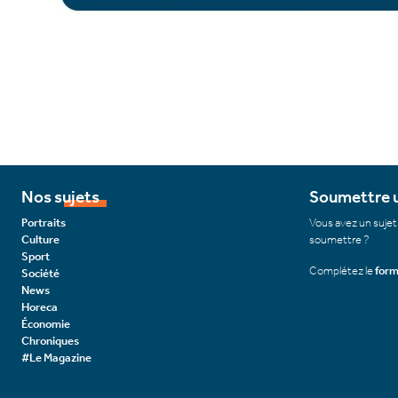
Nos sujets
Soumettre u
Portraits
Vous avez un sujet
Culture
soumettre ?
Sport
Complétez le
form
Société
News
Horeca
Économie
Chroniques
#Le Magazine