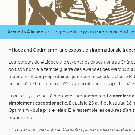
Accueil
»
À la une
»
« L’art possède le pouvoir immense d’influe
« Hope and Optimism », une exposition internationale à déc
Les lecteurs de #Liégeois le savent : les expositions au Châte
doit son nom à la terrible guerre des Awans et des Waroux qui
fil des ans et des propriétaires qui se sont succédés. Classé
propriété de la commune d’Ans qui positionne la superbe bâtis
Ensuite, il y a la qualité des expos programmées.
La dernière en
simplement exceptionnelle
. Depuis le 28 avril et jusqu’au 28
Optimism » qui a pris le relais. Elle rassemble les oeuvres d’arti
l’optimisme.
« La collection itinérante de Gerrit Kempeneers rassemble des cré