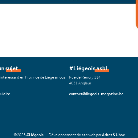
n sujet
#Liégeois asbl
 intéressant en Province de Liège à nous
Rue de Renory 114
4031 Angleur
ulaire
.
contact@liegeois-magazine.be
©2026
#Liégeois
— Développement de site web par
Adret & Ubac