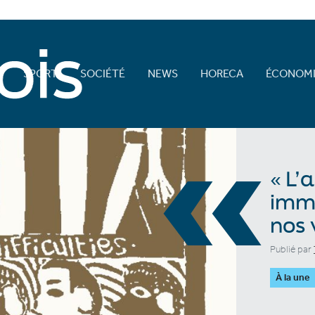
E
SPORT
SOCIÉTÉ
NEWS
HORECA
ÉCONOMI
«
« L’
imme
nos 
Publié par
À la une