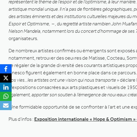
représentent le thème de l’espoir et de l’optimisme, à leur manière. 
artistique mondial unique. Il n’a pas de frontières géographiques, 
des artistes éminents et des institutions culturelles majeures du m
Espoir et Optimisme, – , du regretté artiste namibien John Muafan
Nelson Mandela, notamment lors du concert d’hommage de ses 
organisateurs.
De nombreux artistes confirmés ou émergents sont exposés au 
notamment, retrouver des oeuvres de Matisse, Cocteau, Somvill
se régaler de la grande diversité des courants artistiques prop
Unesco figurent également en bonne place dans ce parcours
nos vies…les artistes ont une vision qui nous transporte
» déclare
d’expositions consacrées aux arts plastiques et visuels de 1950
également, apporter son soutien à l’émergence de nouveaux créate
Une formidable opportunité de se confronter à l’art et une e
Plus d’infos :
Exposition internationale « Hope & Optimism » 