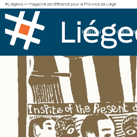
#Liégeois — Magazine de référence pour la Province de Liège
PORTRAITS
CULTUR