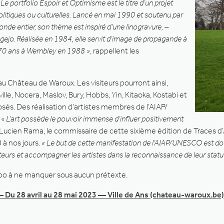
Le portfolio Espoir et Optimisme est le titre d’un projet
politiques ou culturelles. Lancé en mai 1990 et soutenu par
onde entier, son thème est inspiré d’une linogravure, –
gejo. Réalisée en 1984, elle servit d’image de propagande à
70 ans à Wembley en 1988 »
, rappellent les
Château de Waroux. Les visiteurs pourront ainsi,
e, Nocera, Maslov, Bury, Hobbs, Yin, Kitaoka, Kostabi et
osés. Des réalisation d’artistes membres de l’AIAP/
.
« L’art possède le pouvoir immense d’influer positivement
 Lucien Rama, le commissaire de cette sixième édition de Traces d’Ar
 à nos jours.
« Le but de cette manifestation de l’AIAP/UNESCO est doubl
urs et accompagner les artistes dans la reconnaissance de leur statu
xpo à ne manquer sous aucun prétexte.
– Du 28 avril au 28 mai 2023 — Ville de Ans (chateau-waroux.be)