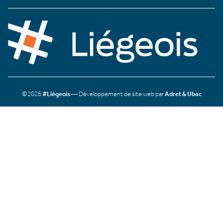
©2026
#Liégeois
— Développement de site web par
Adret & Ubac