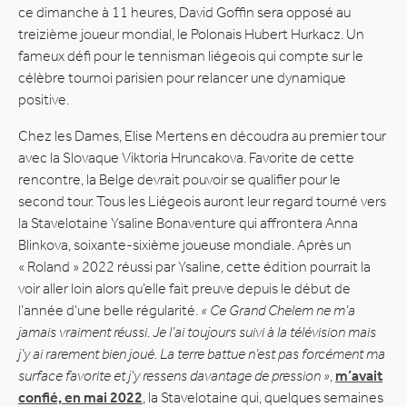
ce dimanche à 11 heures, David Goffin sera opposé au
treizième joueur mondial, le Polonais Hubert Hurkacz. Un
fameux défi pour le tennisman liégeois qui compte sur le
célèbre tournoi parisien pour relancer une dynamique
positive.
Chez les Dames, Elise Mertens en découdra au premier tour
avec la Slovaque Viktoria Hruncakova. Favorite de cette
rencontre, la Belge devrait pouvoir se qualifier pour le
second tour. Tous les Liégeois auront leur regard tourné vers
la Stavelotaine Ysaline Bonaventure qui affrontera Anna
Blinkova, soixante-sixième joueuse mondiale. Après un
« Roland » 2022 réussi par Ysaline, cette édition pourrait la
voir aller loin alors qu’elle fait preuve depuis le début de
l’année d’une belle régularité.
« Ce Grand Chelem ne m’a
jamais vraiment réussi. Je l’ai toujours suivi à la télévision mais
j’y ai rarement bien joué. La terre battue n’est pas forcément ma
surface favorite et j’y ressens davantage de pression »
,
m’avait
confié, en mai 2022
, la Stavelotaine qui, quelques semaines