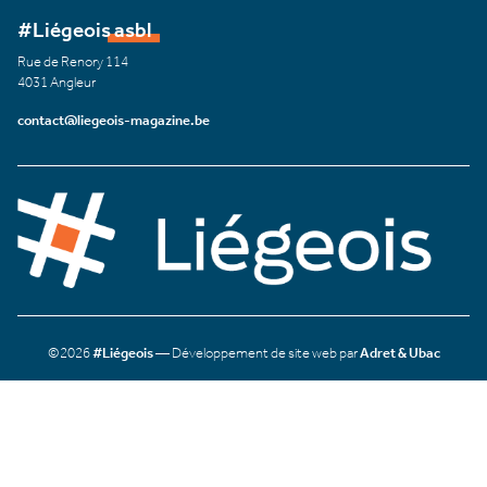
#Liégeois asbl
Rue de Renory 114
4031 Angleur
contact@liegeois-magazine.be
©2026
#Liégeois
— Développement de site web par
Adret & Ubac