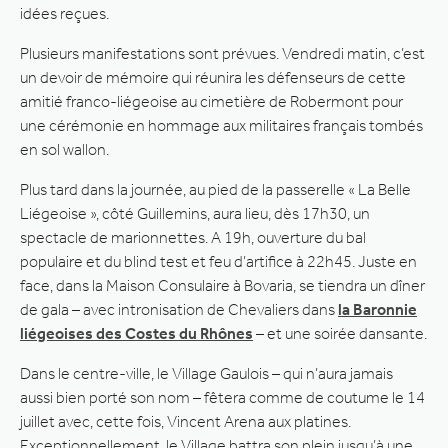
idées reçues.
Plusieurs manifestations sont prévues. Vendredi matin, c’est
un devoir de mémoire qui réunira les défenseurs de cette
amitié franco-liégeoise au cimetière de Robermont pour
une cérémonie en hommage aux militaires français tombés
en sol wallon.
Plus tard dans la journée, au pied de la passerelle « La Belle
Liégeoise », côté Guillemins, aura lieu, dès 17h30, un
spectacle de marionnettes. A 19h, ouverture du bal
populaire et du blind test et feu d’artifice à 22h45. Juste en
face, dans la Maison Consulaire à Bovaria, se tiendra un dîner
de gala – avec intronisation de Chevaliers dans
la Baronnie
liégeoises des Costes du Rhônes
– et une soirée dansante.
Dans le centre-ville, le Village Gaulois – qui n’aura jamais
aussi bien porté son nom – fêtera comme de coutume le 14
juillet avec, cette fois, Vincent Arena aux platines.
Exceptionnellement, le Village battra son plein jusqu’à une