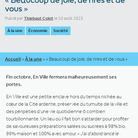
vous »
Publié par
Thiebaut Colot
le 10 août 2023
À la une
Économie
Société
Accueil
»
À la une
»
« Beaucoup de joie, de rires et de vous »
Fin octobre, En Ville fermera malheureusement ses
portes.
En Ville est une petite enclave hors du temps nichée au
cœur de la Cité ardente, préservée du tumulte de la ville et
des péripéties d’une vie quotidienne ô combien
tourbillonnante. Un lieu où il fait bon s’attarder pour profiter
de savoureuses préparations salées ou sucrées à 98% bio,
99% maison et 100% avec amour.
« J’ai d’abord lancé le