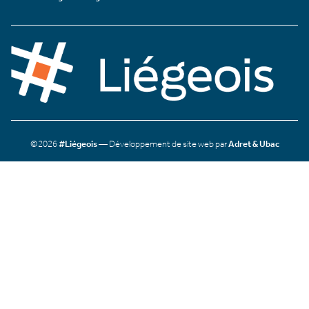
©2026
#Liégeois
— Développement de site web par
Adret & Ubac