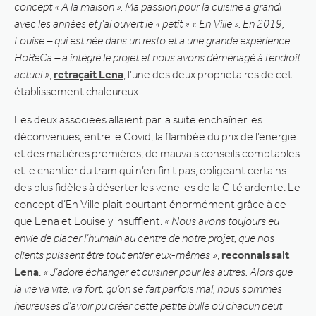
concept « A la maison ». Ma passion pour la cuisine a grandi
avec les années et j’ai ouvert le « petit » « En Ville ». En 2019,
Louise – qui est née dans un resto et a une grande expérience
HoReCa – a intégré le projet et nous avons déménagé à l’endroit
actuel »
,
retraçait Lena
, l’une des deux propriétaires de cet
établissement chaleureux.
Les deux associées allaient par la suite enchaîner les
déconvenues, entre le Covid, la flambée du prix de l’énergie
et des matières premières, de mauvais conseils comptables
et le chantier du tram qui n’en finit pas, obligeant certains
des plus fidèles à déserter les venelles de la Cité ardente. Le
concept d’En Ville plait pourtant énormément grâce à ce
que Lena et Louise y insufflent.
« Nous avons toujours eu
envie de placer l’humain au centre de notre projet, que nos
clients puissent être tout entier eux-mêmes »
,
reconnaissait
Lena
.
« J’adore échanger et cuisiner pour les autres. Alors que
la vie va vite, va fort, qu’on se fait parfois mal, nous sommes
heureuses d’avoir pu créer cette petite bulle où chacun peut