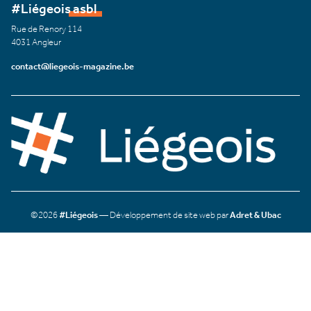
#Liégeois asbl
Rue de Renory 114
4031 Angleur
contact@liegeois-magazine.be
©2026
#Liégeois
— Développement de site web par
Adret & Ubac