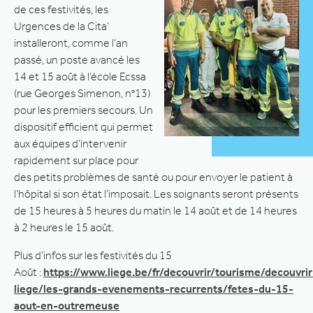
de ces festivités, les
Urgences de la Cita’
installeront, comme l’an
passé, un poste avancé les
14 et 15 août à l’école Ecssa
(rue Georges Simenon, n°13)
pour les premiers secours. Un
dispositif efficient qui permet
aux équipes d’intervenir
rapidement sur place pour
des petits problèmes de santé ou pour envoyer le patient à
l’hôpital si son état l’imposait. Les soignants seront présents
de 15 heures à 5 heures du matin le 14 août et de 14 heures
à 2 heures le 15 août.
Plus d’infos sur les festivités du 15
Août :
https://www.liege.be/fr/decouvrir/tourisme/decouvrir
liege/les-grands-evenements-recurrents/fetes-du-15-
aout-en-outremeuse