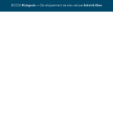
©2026
#Liégeois
— Développement de site web par
Adret & Ubac