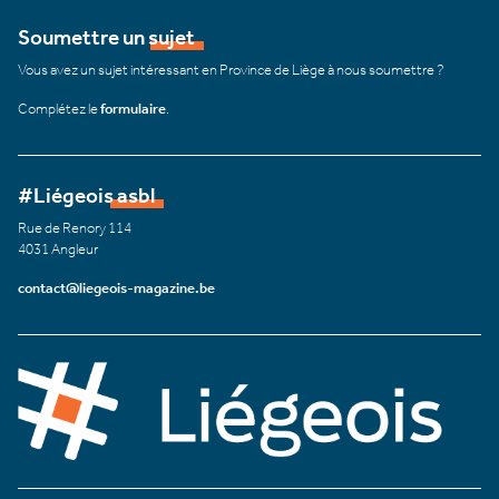
Soumettre un sujet
Vous avez un sujet intéressant en Province de Liège à nous soumettre ?
Complétez le
formulaire
.
#Liégeois asbl
Rue de Renory 114
4031 Angleur
contact@liegeois-magazine.be