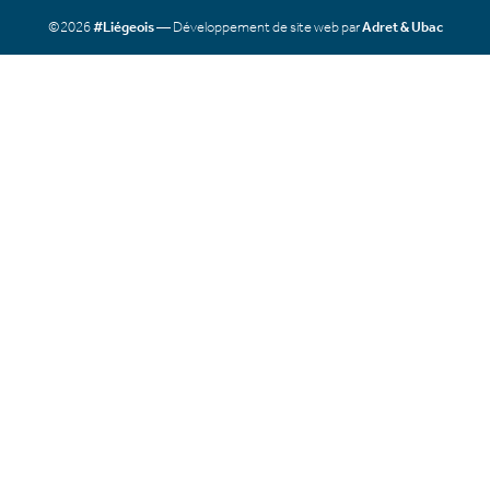
©2026
#Liégeois
— Développement de site web par
Adret & Ubac