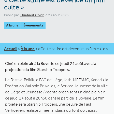
culte »
Publié par
Thiebaut Colot
le 23 août 2023
À la une
Événements
Accueil
»
À la une
»
« Cette satire est devenue un film culte »
Ciné en plein air à la Boverie ce jeudi 24 août avec la
projection du film Starship Troopers.
Le Festival Politik, le PAC de Liège, l’asbl MEFAMO, Xanadu, la
Fédération Wallonie Bruxelles, le Service Jeunesse de la Ville
de Liège et Jeunesse Ardente organisent un ciné plein air
ce jeudi 24 août à 20h30 dans le parc de la Boverie. Le film
projeté sera Starship Troopers, une oeuvre de Paul
Verhoeven, réalisteur néerlandais à qui l’ont doit aussi,