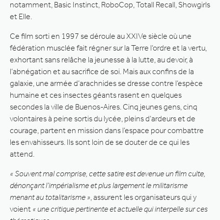
notamment, Basic Instinct, RoboCop, Totall Recall, Showgirls
et Elle.
Ce film sorti en 1997 se déroule au XXIVe siècle où une
fédération musclée fait régner sur la Terre l’ordre et la vertu,
exhortant sans relâche la jeunesse à la lutte, au devoir, à
l’abnégation et au sacrifice de soi. Mais aux confins de la
galaxie, une armée d’arachnides se dresse contre l’espèce
humaine et ces insectes géants rasent en quelques
secondes la ville de Buenos-Aires. Cinq jeunes gens, cinq
volontaires à peine sortis du lycée, pleins d’ardeurs et de
courage, partent en mission dans l’espace pour combattre
les envahisseurs. Ils sont loin de se douter de ce qui les
attend.
« Souvent mal comprise, cette satire est devenue un film culte,
dénonçant l’impérialisme et plus largement le militarisme
menant au totalitarisme »
, assurent les organisateurs qui y
voient
« une critique pertinente et actuelle qui interpelle sur ces