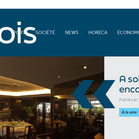
E
SPORT
SOCIÉTÉ
NEWS
HORECA
ÉCONOMI
«
A so
enco
Publié par
À la une