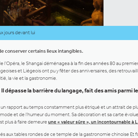
x jours devant lui
de conserver certains lieux intangibles.
é de l’Opéra, le Shangai déménagea à la fin des années 80 au premie
oises et Liégeois ont pu y fêter des anniversaires, des retrouvailles
tié, la vie et la gastronomie.
Il dépasse la barrière du langage, fait des amis parmi le
ant, un rapport au temps constamment plus étriqué et un attrait de
 la mode et de l’humeur du moment. Sa décoration et sa carte évolu
est plus à faire demeure
une « valeur sûre », un incontournable à 
és aux tables rondes de ce temple de la gastronomie chinoise Et for