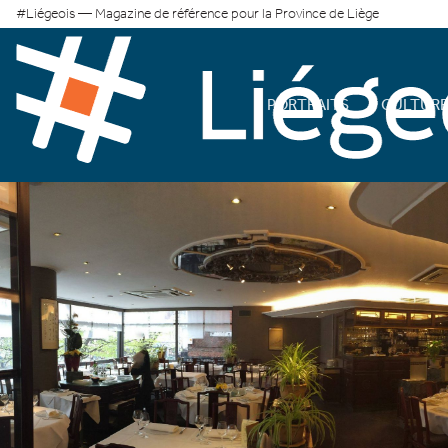
#Liégeois — Magazine de référence pour la Province de Liège
PORTRAITS
CULTUR