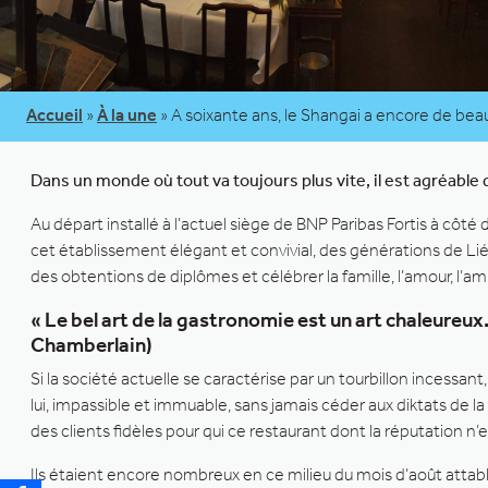
Accueil
»
À la une
»
A soixante ans, le Shangai a encore de beau
Dans un monde où tout va toujours plus vite, il est agréable 
Au départ installé à l’actuel siège de BNP Paribas Fortis à côt
cet établissement élégant et convivial, des générations de Liége
des obtentions de diplômes et célébrer la famille, l’amour, l’ami
« Le bel art de la gastronomie est un art chaleureux. 
Chamberlain)
Si la société actuelle se caractérise par un tourbillon incess
lui, impassible et immuable, sans jamais céder aux diktats de
des clients fidèles pour qui ce restaurant dont la réputation n’
Ils étaient encore nombreux en ce milieu du mois d’août attabl