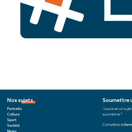
Nos sujets
Soumettre u
Portraits
Vous avez un sujet
Culture
soumettre ?
Sport
Complétez le
form
Société
News