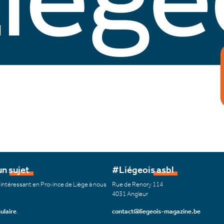
n sujet
#Liégeois asbl
 intéressant en Province de Liège à nous
Rue de Renory 114
4031 Angleur
ulaire
.
contact@liegeois-magazine.be