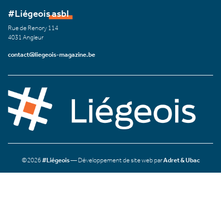
#Liégeois asbl
Rue de Renory 114
4031 Angleur
contact@liegeois-magazine.be
©2026
#Liégeois
— Développement de site web par
Adret & Ubac