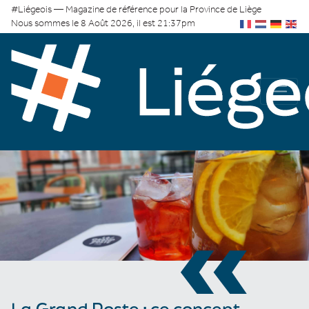
#Liégeois — Magazine de référence pour la Province de Liège
Nous sommes le 8 Août 2026, il est 21:37pm
«
La Grand Poste : ce concept