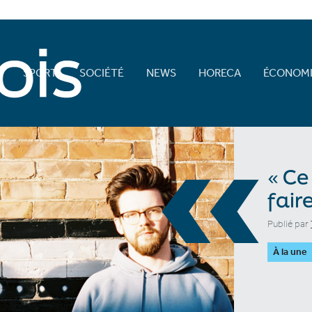
E
SPORT
SOCIÉTÉ
NEWS
HORECA
ÉCONOMI
«
« Ce
fair
Publié par
À la une