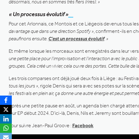
désormais, nous en sommes très fiers (rires). »
« Un processus évolutif »
Pour cet Arlonnais, ce Montois et ce Liégeois devenus tous les
davantage que dans une direction Spotify »
, confirment-ils en c
peaufinons ensuite.
C’est un processus évolutif
. »
Et même lorsque les morceaux sont enregistrés dans leur version
une petite place pour l’improvisation et l’interaction avec le public 
groupes. Cela créé un vivier, cela ouvre des portes. Cette bulle de 
Les trois comparses ont déjà joué deux fois à Liège : au Festiva
tous les jours »
, rigole Denis qui sera avec ses potes sur la scène
les festivals en plein air, ça donne une autre énergie et peut permet
Après une petite pause en août, un agenda bien chargé attend l
leur EP début 2024. D’ici-là, Denis, Nils et Jeremy sont bouilla
Pour suivre Jean-Paul Groove :
Facebook