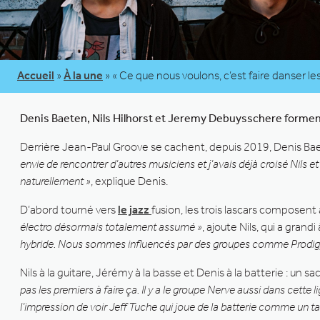
Accueil
»
À la une
»
« Ce que nous voulons, c’est faire danser le
Denis Baeten, Nils Hilhorst et Jeremy Debuysschere forment l
Derrière Jean-Paul Groove se cachent, depuis 2019, Denis Bae
envie de rencontrer d’autres musiciens et j’avais déjà croisé Nils e
naturellement »
, explique Denis.
D’abord tourné vers
le jazz
fusion, les trois lascars composen
électro désormais totalement assumé »
, ajoute Nils, qui a grandi
hybride. Nous sommes influencés par des groupes comme Prodigy, 
Nils à la guitare, Jérémy à la basse et Denis à la batterie : un
pas les premiers à faire ça. Il y a le groupe Nerve aussi dans cette
l’impression de voir Jeff Tuche qui joue de la batterie comme un ta