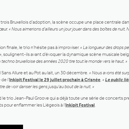
 trois Bruxellois d’adoption, la scène occupe une place centrale d
hœur.
« Nous aimerions d’ailleurs un jour jouer dans des boîtes de nuit
 finale, le trio n’hésite pas à improviser.
« La longueur des drops p
»
, soulignent-ils avant d’évoquer la dynamique scène musicale bel
la techno bruxelloise des années 2020 tire tout le monde vers le haut. »
l Sans Allure et au Pot au lait, un 30 décembre.
« Nous avons été surpri
 de l’
Inkipit Festival le 29 juillet prochain à Crisnée
.
«
Le public li
tre de voir danser les gens jusqu’au bout de la nuit. »
e trio Jean-Paul Groove qui a déjà toute une série de concerts pré
nts pour enflammer les Liégeois à l’
Inkipit Festival
.