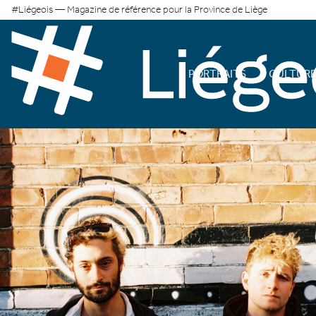
#Liégeois — Magazine de référence pour la Province de Liège
PORTRAITS
CULTUR