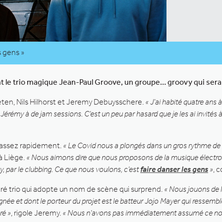
s gens »
e trio magique Jean-Paul Groove, un groupe… groovy qui sera sur l
ten, Nils Hilhorst et Jeremy Debuysschere.
« J’ai habité quatre ans 
t Jérémy à de jam sessions. C’est un peu par hasard que je les ai invités
t assez rapidement.
« Le Covid nous a plongés dans un gros rythme de t
 à Liège.
« Nous aimons dire que nous proposons de la musique électro
par le clubbing. Ce que nous voulons, c’est
faire danser les gens
»
, 
 sacré trio qui adopte un nom de scène qui surprend.
« Nous jouons de 
 lignée et dont le porteur du projet est le batteur Jojo Mayer qui ressem
ré »
, rigole Jeremy.
« Nous n’avons pas immédiatement assumé ce nom 