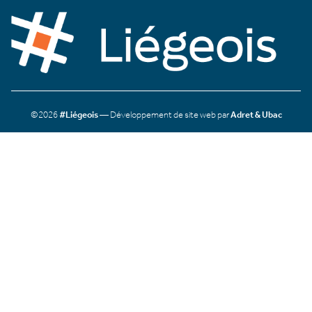
©2026
#Liégeois
— Développement de site web par
Adret & Ubac