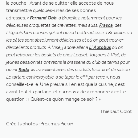
la bouche ! Avant de se quitter, elle accepte de nous
transmettre quelques-unes de ses bonnes
adresses.
«
Fernand Obb
, à Bruxelles, notamment pour les
délicieuses croquettes de crevettes, mais aussi
Frasca
, des
Liégeois bien connus qui ont ouvert cette adresse à Bruxelles où
les pâtes sont absolument délicieuses et où on peut trouver
d’excellents produits. À Visé, j’adore aller à
L’ Autobus
où on
peut retrouver les boulets de chez Lequet. Toujours à Visé, de
jeunes passionnés ont repris la brasserie du club de tennis pour
ouvrir
Koda
. Ils travaillent avec des produits locaux et de saison.
Le tartare est incroyable, à se taper le c** par terre »
, nous
conseille-t-elle. Une preuve s’il en est que la cuisine, c’est
avant tout du partage, et qui nous aide à répondre à cette
question : « Qu’est-ce qu’on mange ce soir ? »
Thiebaut Colot
Crédits photos : Proximus Pickx+