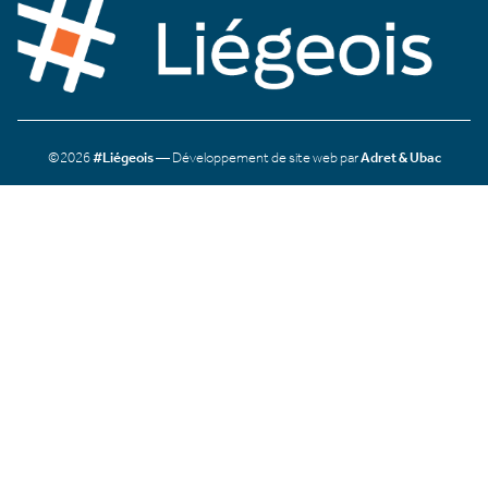
©2026
#Liégeois
— Développement de site web par
Adret & Ubac