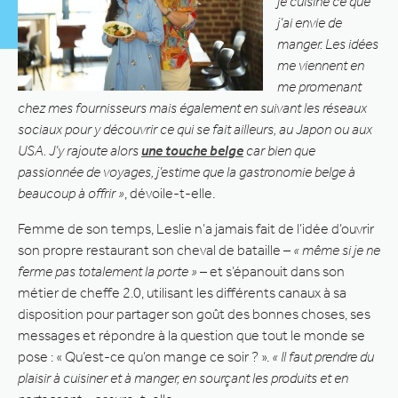
je cuisine ce que
j’ai envie de
manger. Les idées
me viennent en
me promenant
chez mes fournisseurs mais également en suivant les réseaux
sociaux pour y découvrir ce qui se fait ailleurs, au Japon ou aux
USA. J’y rajoute alors
une touche belge
car bien que
passionnée de voyages, j’estime que la gastronomie belge à
beaucoup à offrir »
, dévoile-t-elle.
Femme de son temps, Leslie n’a jamais fait de l’idée d’ouvrir
son propre restaurant son cheval de bataille –
« même si je ne
ferme pas totalement la porte »
– et s’épanouit dans son
métier de cheffe 2.0, utilisant les différents canaux à sa
disposition pour partager son goût des bonnes choses, ses
messages et répondre à la question que tout le monde se
pose : « Qu’est-ce qu’on mange ce soir ? ».
« Il faut prendre du
plaisir à cuisiner et à manger, en sourçant les produits et en