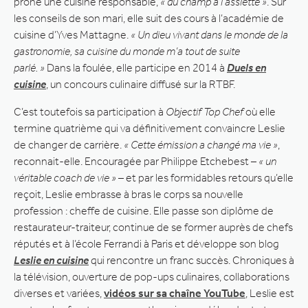
prône une cuisine responsable,
« du champ à l’assiette »
. Sur
les conseils de son mari, elle suit des cours à l’académie de
cuisine d’Yves Mattagne.
« Un dieu vivant dans le monde de la
gastronomie, sa cuisine du monde m’a tout de suite
parlé. »
Dans la foulée, elle participe en 2014 à
Duels en
cuisine
, un concours culinaire diffusé sur la RTBF.
C’est toutefois sa participation à
Objectif Top Chef
où elle
termine quatrième qui va définitivement convaincre Leslie
de changer de carrière.
« Cette émission a changé ma vie »
,
reconnait-elle. Encouragée par Philippe Etchebest –
« un
véritable coach de vie »
– et par les formidables retours qu’elle
reçoit, Leslie embrasse à bras le corps sa nouvelle
profession : cheffe de cuisine. Elle passe son diplôme de
restaurateur-traiteur, continue de se former auprès de chefs
réputés et à l’école Ferrandi à Paris et développe son blog
Leslie en cuisine
qui rencontre un franc succès. Chroniques à
la télévision, ouverture de pop-ups culinaires, collaborations
diverses et variées,
vidéos sur sa chaîne YouTube
, Leslie est