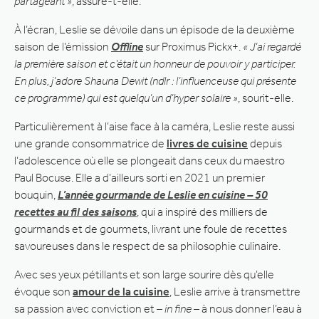
partageant »
, assure-t-elle.
À l’écran, Leslie se dévoile dans un épisode de la deuxième
saison de l’émission
Offline
sur Proximus Pickx+.
« J’ai regardé
la première saison et c’était un honneur de pouvoir y participer.
En plus, j’adore Shauna Dewit (ndlr : l’influenceuse qui présente
ce programme) qui est quelqu’un d’hyper solaire »
, sourit-elle.
Particulièrement à l’aise face à la caméra, Leslie reste aussi
une grande consommatrice de
livres de cuisine
depuis
l’adolescence où elle se plongeait dans ceux du maestro
Paul Bocuse. Elle a d’ailleurs sorti en 2021 un premier
bouquin,
L’année gourmande de
Leslie en cuisine – 50
recettes au fil des saisons
, qui a inspiré des milliers de
gourmands et de gourmets, livrant une foule de recettes
savoureuses dans le respect de sa philosophie culinaire.
Avec ses yeux pétillants et son large sourire dès qu’elle
évoque son
amour de la cuisine
, Leslie arrive à transmettre
sa passion avec conviction et –
in fine
– à nous donner l’eau à