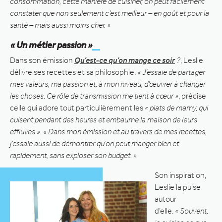
consommation, cette manière de cuisiner, on peut facilement
constater que non seulement c’est meilleur – en goût et pour la
santé – mais aussi moins cher. »
« Un métier passion »
Dans son émission
Qu’est-ce qu’on mange ce soir
?
, Leslie
délivre ses recettes et sa philosophie.
« J’essaie de partager
mes valeurs, ma passion et, à mon niveau, d’œuvrer à changer
les choses. Ce rôle de transmission me tient à cœur »
, précise
celle qui adore tout particulièrement les
« plats de mamy, qui
cuisent pendant des heures et embaume la maison de leurs
effluves »
.
« Dans mon émission et au travers de mes recettes,
j’essaie aussi de démontrer qu’on peut manger bien et
rapidement, sans exploser son budget. »
Son inspiration,
Leslie la puise
autour
d’elle.
« Souvent,