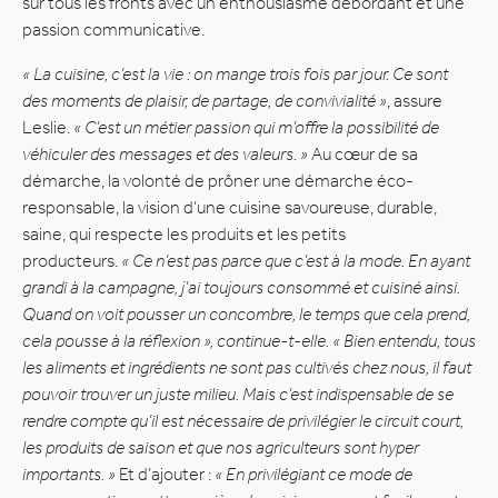
sur tous les fronts avec un enthousiasme débordant et une
passion communicative.
« La cuisine, c’est la vie : on mange trois fois par jour. Ce sont
des moments de plaisir, de partage, de convivialité »
, assure
Leslie.
« C’est un métier passion qui m’offre la possibilité de
véhiculer des messages et des valeurs. »
Au cœur de sa
démarche, la volonté de prôner une démarche éco-
responsable, la vision d’une cuisine savoureuse, durable,
saine, qui respecte les produits et les petits
producteurs.
« Ce n’est pas parce que c’est à la mode. En ayant
grandi à la campagne, j’ai toujours consommé et cuisiné ainsi.
Quand on voit pousser un concombre, le temps que cela prend,
cela pousse à la réflexion »,
continue-t-elle. « Bien entendu, tous
les aliments et ingrédients ne sont pas cultivés chez nous, il faut
pouvoir trouver un juste milieu. Mais c’est indispensable de se
rendre compte qu’il est nécessaire de privilégier le circuit court,
les produits de saison et que nos agriculteurs sont hyper
importants. »
Et d’ajouter :
« En privilégiant ce mode de