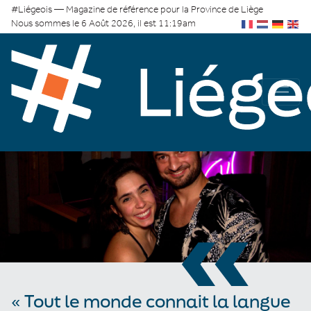
#Liégeois — Magazine de référence pour la Province de Liège
Nous sommes le 6 Août 2026, il est 11:19am
«
« Tout le monde connait la langue