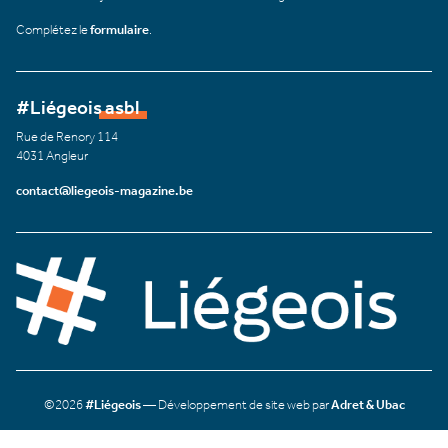
Complétez le
formulaire
.
#Liégeois asbl
Rue de Renory 114
4031 Angleur
contact@liegeois-magazine.be
©2026
#Liégeois
— Développement de site web par
Adret & Ubac