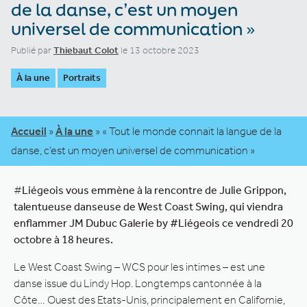
de la danse, c’est un moyen
universel de communication »
Publié par
Thiebaut Colot
le 13 octobre 2023
À la une
Portraits
Accueil
»
À la une
»
« Tout le monde connait la langue de la
danse, c’est un moyen universel de communication »
#
Liégeois vous emmène à la rencontre de Julie Grippon,
talentueuse danseuse de West Coast Swing, qui viendra
enflammer JM Dubuc Galerie by #Liégeois ce vendredi 20
octobre à 18 heures.
Le West Coast Swing – WCS pour les intimes – est une
danse issue du Lindy Hop. Longtemps cantonnée à la
Côte… Ouest des Etats-Unis, principalement en Californie,