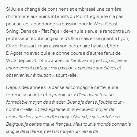
Si Julie a changé de continent et embrassé une carrière
d’infirmière aux Soins Intensifs du MontLégia, elle n’a pas
pour autant abandonné sa passion pour le West Coast
Swing. Dans ce « Plat Pays » devenu le sien, elle rencontra un
professeur réputé originaire d’Olne mais enseignant à Lyon,
Olivier Massart, mais aussi son partenaire habituel, Remi
D’Agostino avec qui elle donne cours à d’autres férus de
WCS depuis 2018.
« J’adore car l’ambiance y est top et j’aime
énormément partager ma passion, apprendre aux élèves et
observer leur évolution »,
sourit-elle.
Depuis des années, la danse accompagne cette jeune
femme souriante et dynamique.
« C’est avant tout un
formidable moyen de s’évader. Quand je danse, j’oublie tout »
,
confie-t-elle.
« C’est également un excellent moyen de
connaître les autres et d’échanger. Quand je suis arrivée en
Belgique, je parlais mal le français. Mais tout le monde connait la
langue de la danse, c’est un moyen universel de