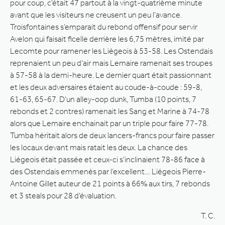
pour coup, c’était 47 partout à la vingt-quatrième minute
avant que les visiteurs ne creusent un peu l’avance.
Troisfontaines s’emparait du rebond offensif pour servir
Avelon qui faisait ficelle derrière les 6,75 mètres, imité par
Lecomte pour ramener les Liégeois à 53-58. Les Ostendais
reprenaient un peu d’air mais Lemaire ramenait ses troupes
à 57-58 à la demi-heure. Le dernier quart était passionnant
et les deux adversaires étaient au coude-à-coude : 59-8,
61-63, 65-67. D’un alley-oop dunk, Tumba (10 points, 7
rebonds et 2 contres) ramenait les Sang et Marine à 74-78
alors que Lemaire enchainait par un triple pour faire 77-78.
Tumba héritait alors de deux lancers-francs pour faire passer
les locaux devant mais ratait les deux. La chance des
Liégeois était passée et ceux-ci s’inclinaient 78-86 face à
des Ostendais emmenés par l’excellent… Liégeois Pierre-
Antoine Gillet auteur de 21 points à 66% aux tirs, 7 rebonds
et 3 steals pour 28 d’évaluation.
T. C.