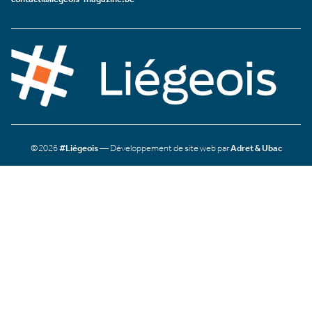
©2026
#Liégeois
— Développement de site web par
Adret & Ubac