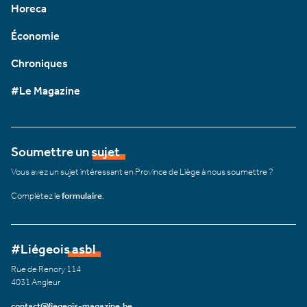
Horeca
Économie
Chroniques
#Le Magazine
Soumettre un sujet
Vous avez un sujet intéressant en Province de Liège à nous soumettre ?
Complétez le
formulaire
.
#Liégeois asbl
Rue de Renory 114
4031 Angleur
contact@liegeois-magazine.be