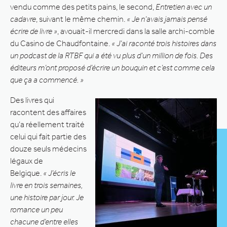
vendu comme des petits pains, le second,
Entretien avec un
cadavre
, suivant le même chemin.
« Je n’avais jamais pensé
écrire de livre »
, avouait-il mercredi dans la salle archi-comble
du Casino de Chaudfontaine.
« J’ai raconté trois histoires dans
un podcast de la RTBF qui a été vu plus d’un million de fois. Des
éditeurs m’ont proposé d’écrire un bouquin et c’est comme cela
que ça a commencé. »
Des livres qui
racontent des affaires
qu’a réellement traité
celui qui fait partie des
douze seuls médecins
légaux de
Belgique.
« J’écris le
livre en trois semaines,
une histoire par jour. Je
romance un peu
chacune d’entre elles