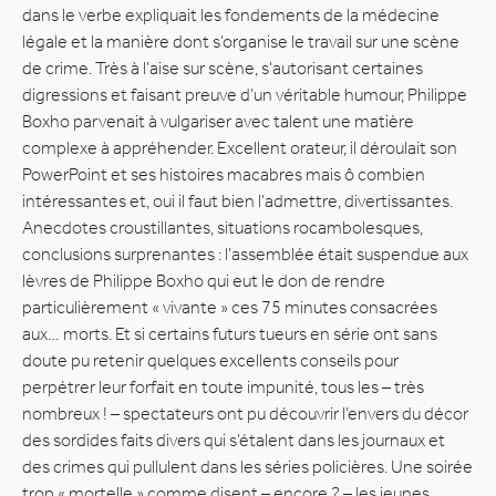
dans le verbe expliquait les fondements de la médecine
légale et la manière dont s’organise le travail sur une scène
de crime. Très à l’aise sur scène, s’autorisant certaines
digressions et faisant preuve d’un véritable humour, Philippe
Boxho parvenait à vulgariser avec talent une matière
complexe à appréhender. Excellent orateur, il déroulait son
PowerPoint et ses histoires macabres mais ô combien
intéressantes et, oui il faut bien l’admettre, divertissantes.
Anecdotes croustillantes, situations rocambolesques,
conclusions surprenantes : l’assemblée était suspendue aux
lèvres de Philippe Boxho qui eut le don de rendre
particulièrement « vivante » ces 75 minutes consacrées
aux… morts. Et si certains futurs tueurs en série ont sans
doute pu retenir quelques excellents conseils pour
perpétrer leur forfait en toute impunité, tous les – très
nombreux ! – spectateurs ont pu découvrir l’envers du décor
des sordides faits divers qui s’étalent dans les journaux et
des crimes qui pullulent dans les séries policières. Une soirée
trop « mortelle » comme disent – encore ? – les jeunes