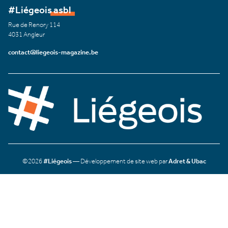
#Liégeois asbl
Rue de Renory 114
4031 Angleur
contact@liegeois-magazine.be
©2026
#Liégeois
— Développement de site web par
Adret & Ubac