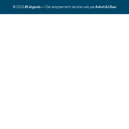
©2026
#Liégeois
— Développement de site web par
Adret & Ubac