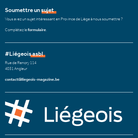
Soumettre un sujet
Vous avez un sujet intéressant en Province de Liège à nous soumettre ?
Complétez le
formulaire
.
#Liégeois asbl
Rue de Renory 114
4031 Angleur
contact@liegeois-magazine.be