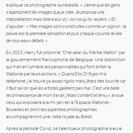
explique ce photographe surréaliste.
« J’aime que les gens
s’approprient les images que je crée. Je propose une
interprétation mais libre à eux d’y voir ce qu’ils veulent. »
Et
d’ajouter :
« Mes images sont construites comme un oignon : la
pelure est la première sensation et puis chaque couche révèle
de nouveaux détails. »
En 2023, Harry fut ordonné “Chevalier du Mérite Wallon” par
le gouvernement francophone de Belgique. Une distinction
qui met en lumière les personnalités qui font briller la
Wallonie par leurs actions.
« Quand Elio Di Rupo m’a
téléphoné, j’ai trouvé ça assez rigolo mais j’étais très touché car
il faut savoir que les artistes galèrent pas mal. C’est une belle
reconnaissance de mon travail, j’étais content et ému »
, avoue
celui qui exposera à la mi-janvier à l’Espace Wallonie-
Bruxelles et dont les superbes photographies
accompagneront une visite royale au Brésil.
Après la période Covid, ce talentueux photographe a eu le