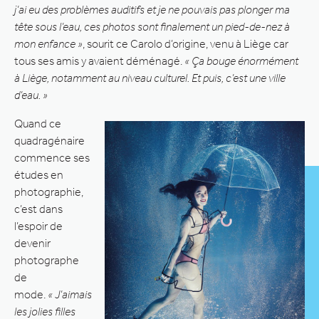
j’ai eu des problèmes auditifs et je ne pouvais pas plonger ma
tête sous l’eau, ces photos sont finalement un pied-de-nez à
mon enfance »
, sourit ce Carolo d’origine, venu à Liège car
tous ses amis y avaient déménagé.
« Ça bouge énormément
à Liège, notamment au niveau culturel. Et puis, c’est une ville
d’eau. »
Quand ce
quadragénaire
commence ses
études en
photographie,
c’est dans
l’espoir de
devenir
photographe
de
mode.
« J’aimais
les jolies filles