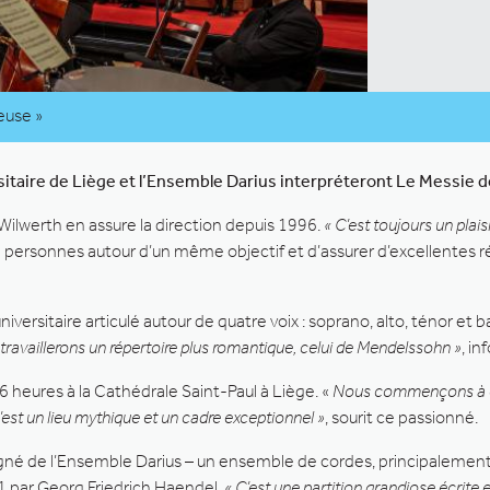
euse »
sitaire de Liège et l’Ensemble Darius interpréteront Le Messie 
Wilwerth en assure la direction depuis 1996.
« C’est toujours un plaisi
personnes autour d’un même objectif et d’assurer d’excellentes r
rsitaire articulé autour de quatre voix : soprano, alto, ténor et b
travaillerons un répertoire plus romantique, celui de Mendelssohn »
, in
16 heures à la Cathédrale Saint-Paul à Liège. «
Nous commençons à êtr
st un lieu mythique et un cadre exceptionnel »
, sourit ce passionné.
agné de l’Ensemble Darius – un ensemble de cordes, principalement 
1 par Georg Friedrich Haendel.
« C’est une partition grandiose écrit