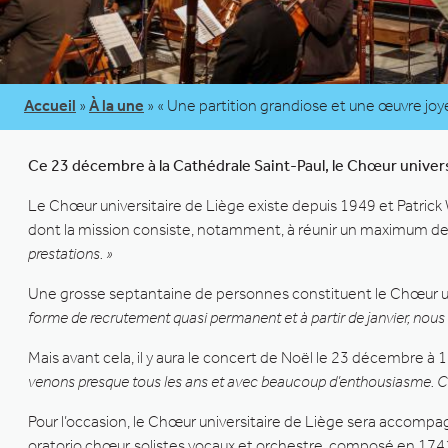
Accueil
»
À la une
»
« Une partition grandiose et une œuvre joy
Ce 23 décembre à la Cathédrale Saint-Paul, le Chœur univer
Le Chœur universitaire de Liège existe depuis 1949 et Patrick 
dont la mission consiste, notamment, à réunir un maximum de 
prestations. »
Une grosse septantaine de personnes constituent le Chœur unive
forme de recrutement quasi permanent et à partir de janvier, nous 
Mais avant cela, il y aura le concert de Noël le 23 décembre à 
venons presque tous les ans et avec beaucoup d’enthousiasme. C’e
Pour l’occasion, le Chœur universitaire de Liège sera accomp
oratorio chœur, solistes vocaux et orchestre, composé en 174