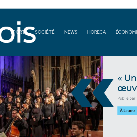
E
SPORT
SOCIÉTÉ
NEWS
HORECA
ÉCONOMI
«
« Un
œuvr
Publié par
À la une