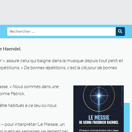
de Haendel.
r »
, assure celui qui baigne dans la musique depuis tout petit et
épétitions.
« De bonnes répétitions, c’est la clé pour de bonnes
asse.
« Nous sommes dans une
forme Patrick.
e habitués à ce lieu où nous
– pour interpréter Le Messie, un
e en quelques semaines seulement par