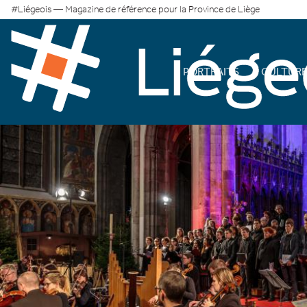
#Liégeois — Magazine de référence pour la Province de Liège
PORTRAITS
CULTUR