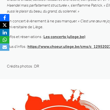
Haendel mais parfaitement structurée »
, s’enflamme Patrick.
« El
aussi le plaisir du beau, du grand, du solennel. »
Un concert évènement à ne pas manquer.
« C’est une œuvre joy
universitaire de Liège.
Infos et réservations :
Les concerts (uliege.be)
Plus d’infos :
https://www.choeur.uliege.be/cms/c_12952023
Crédits photos : DR