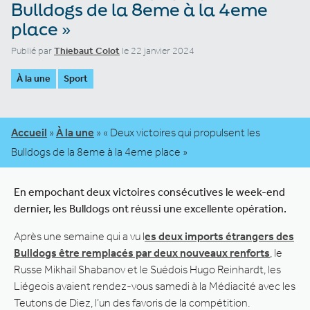
Bulldogs de la 8eme à la 4eme
place »
Publié par
Thiebaut Colot
le 22 janvier 2024
À la une
Sport
Accueil
»
À la une
»
« Deux victoires qui propulsent les
Bulldogs de la 8eme à la 4eme place »
En empochant deux victoires consécutives le week-end
dernier, les Bulldogs ont réussi une excellente opération.
Après une semaine qui a vu l
es deux imports étrangers des
Bulldogs être remplacés par deux nouveaux renforts
, le
Russe Mikhail Shabanov et le Suédois Hugo Reinhardt, les
Liégeois avaient rendez-vous samedi à la Médiacité avec les
Teutons de Diez, l’un des favoris de la compétition.