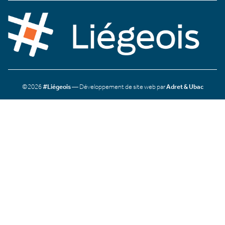
©2026
#Liégeois
— Développement de site web par
Adret & Ubac