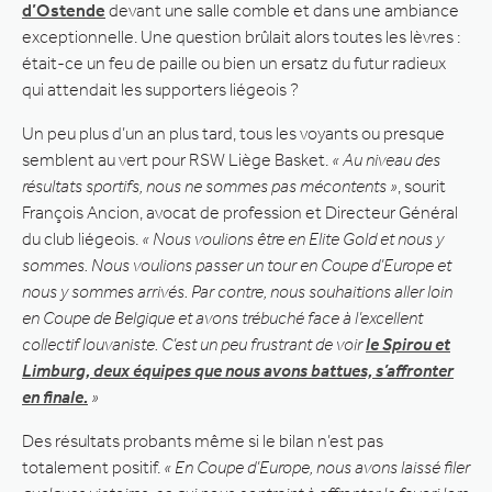
d’Ostende
devant une salle comble et dans une ambiance
exceptionnelle. Une question brûlait alors toutes les lèvres :
était-ce un feu de paille ou bien un ersatz du futur radieux
qui attendait les supporters liégeois ?
Un peu plus d’un an plus tard, tous les voyants ou presque
semblent au vert pour RSW Liège Basket.
« Au niveau des
résultats sportifs, nous ne sommes pas mécontents »
, sourit
François Ancion, avocat de profession et Directeur Général
du club liégeois.
« Nous voulions être en Elite Gold et nous y
sommes. Nous voulions passer un tour en Coupe d’Europe et
nous y sommes arrivés. Par contre, nous souhaitions aller loin
en Coupe de Belgique et avons trébuché face à l’excellent
collectif louvaniste. C’est un peu frustrant de voir
le Spirou et
Limburg, deux équipes que nous avons battues, s’affronter
en finale.
»
Des résultats probants même si le bilan n’est pas
totalement positif.
« En Coupe d’Europe, nous avons laissé filer