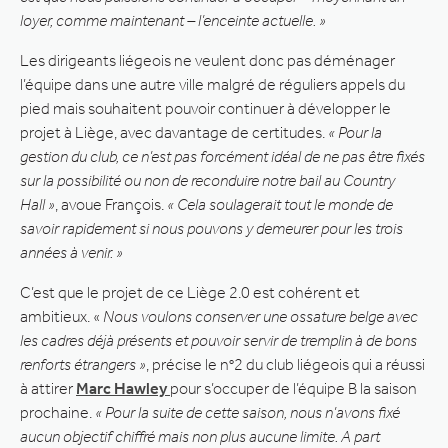
loyer, comme maintenant – l’enceinte actuelle. »
Les dirigeants liégeois ne veulent donc pas déménager
l’équipe dans une autre ville malgré de réguliers appels du
pied mais souhaitent pouvoir continuer à développer le
projet à Liège, avec davantage de certitudes.
« Pour la
gestion du club, ce n’est pas forcément idéal de ne pas être fixés
sur la possibilité ou non de reconduire notre bail au Country
Hall »
, avoue François.
« Cela soulagerait tout le monde de
savoir rapidement si nous pouvons y demeurer pour les trois
années à venir. »
C’est que le projet de ce Liège 2.0 est cohérent et
ambitieux. «
Nous voulons conserver une ossature belge avec
les cadres déjà présents et pouvoir servir de tremplin à de bons
renforts étrangers »
, précise le n°2 du club liégeois qui a réussi
à attirer
Marc Hawley
pour s’occuper de l’équipe B la saison
prochaine.
« Pour la suite de cette saison, nous n’avons fixé
aucun objectif chiffré mais non plus aucune limite. A part