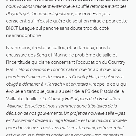
nous voulons vraiment éviter que le soufflé retombe avant des
Playoffs qui s’annoncent géniaux »
, observe François,
conscient qu’il n’existe guère de solution miracle pour cette
BNXT League qui penche sans doute trop du côté
néerlandophone.
Néanmoins, il reste un caillou, et un fameux, dans la
chaussure des Sang et Marine : le problème de salle et
l’incertitude qui plane concernant l’occupation du Country
Hall.
« Nous n’avions eu confirmation que fin août que nous
pourrions évoluer cette saison au Country Hall, ce qui nous a
obligé à démarrer à « l’arrach » et en retard »
, rappelle celui qui
évolue en tant que joueur au sein de la P3 des Pistols de la
Vaillante Jupille.
« Le Country Hall dépend de la Fédération
Wallonie-Bruxelles et nous sommes donc tributaires de la
décision de nos gouvernants. Un projet de nouvelle salle – pas
exclusivement dédiée à Liège Basket – est une réalité concrète
pour dans deux ou trois ans mais en attendant, notre combat
est que nous puissions continuer à occuper – moyennant un