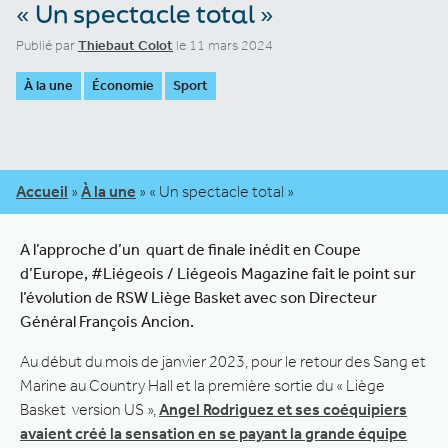
« Un spectacle total »
Publié par
Thiebaut Colot
le 11 mars 2024
À la une
Économie
Sport
Accueil
»
À la une
»
« Un spectacle total »
A l’approche d’un quart de finale inédit en Coupe
d’Europe, #Liégeois / Liégeois Magazine fait le point sur
l’évolution de RSW Liège Basket avec son Directeur
Général François Ancion.
Au début du mois de janvier 2023, pour le retour des Sang et
Marine au Country Hall et la première sortie du « Liège
Basket version US »,
Angel Rodriguez et ses coéquipiers
avaient créé la sensation en se payant la grande équipe