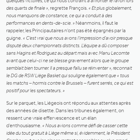
quelques victoires, ce qui nous contraint à affronter le favori lors
des quarts de finale »
, regrette François.
« Et plus globalement,
nous manquons de constance, ce qui a conduit à des
performances en dents-de-scie. »
Néanmoins, il faut le
rappeler, les Principautaires n’ont pas été épargnés par la
guigne.
« C’est vrai que nous avons l’impression d’avoir presque
disputé deux championnats distincts. L’équipe a dû composer
sans Hagins et Rodriguez au départ mais avec Manu Lecomte
avant que celui-ci ne se blesse gravement alors que le groupe
semblait bien tourner. Il a presque fallu se réinventer
», reconnait
le DG de RSW Liège Basket qui souligne également que « tous
les matchs – hormis contre le Brussels – furent serrés, ce qui est
positif pour les spectateurs. »
Sur le parquet, les Liégeois ont répondu aux attentes après
des années de disette. Dans les tribunes également, on
ressent une vraie effervescence et un élan
d’enthousiasme.
« Nous avions comme défi de casser cette
idée du tout gratuit à Liège même si, évidemment, le Président