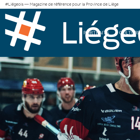
#Liégeois — Magazine de référence pour la Province de Liège
PORTRAITS
CULTUR