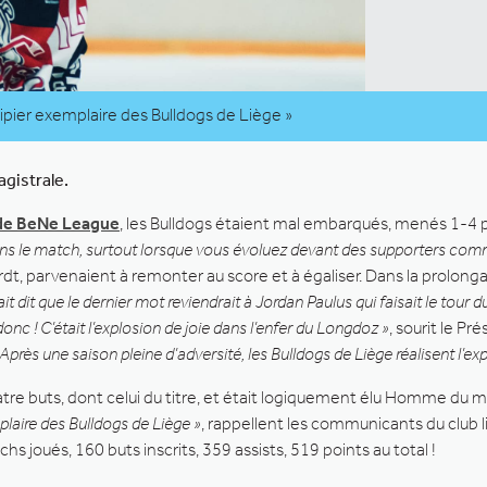
ipier exemplaire des Bulldogs de Liège »
gistrale.
s de BeNe League
, les Bulldogs étaient mal embarqués, menés 1-4 
 dans le match, surtout lorsque vous évoluez devant des supporters co
rdt, parvenaient à remonter au score et à égaliser. Dans la prolonga
était dit que le dernier mot reviendrait à Jordan Paulus qui faisait le tour 
 donc ! C’était l’explosion de joie dans l’enfer du Longdoz »
, sourit le Pr
rès une saison pleine d’adversité, les Bulldogs de Liège réalisent l’ex
uatre buts, dont celui du titre, et était logiquement élu Homme du 
laire des Bulldogs de Liège »
, rappellent les communicants du club li
s joués, 160 buts inscrits, 359 assists, 519 points au total !