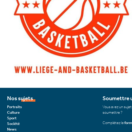
Nos sujets
Soumettre u
Portraits
Vous avez un sujet
Culture
soumettre ?
Sport
Complétez le
form
Société
News