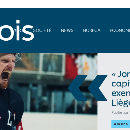
E
SPORT
SOCIÉTÉ
NEWS
HORECA
ÉCONOMI
«
« Jo
capi
exem
Lièg
Publié par
À la une