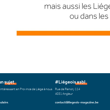
n sujet
#Liégeois asbl
 intéressant en Province de Liège à nous
Rue de Renory 114
4031 Angleur
ulaire
.
contact@liegeois-magazine.be