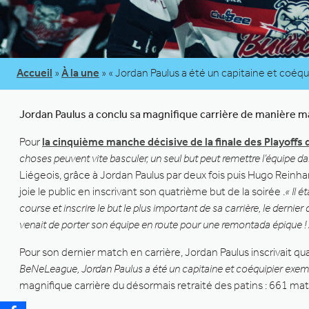
Accueil
»
À la une
»
« Jordan Paulus a été un capitaine et coéqu
Jordan Paulus a conclu sa magnifique carrière de manière ma
Pour
la cinquième manche décisive de la finale des Playoff
choses peuvent vite basculer, un seul but peut remettre l’équipe
Liégeois, grâce à Jordan Paulus par deux fois puis Hugo Reinha
joie le public en inscrivant son quatrième but de la soirée .
« Il 
course et inscrire le but le plus important de sa carrière, le dernier
venait de porter son équipe en route pour une remontada épique ! Ap
Pour son dernier match en carrière, Jordan Paulus inscrivait q
BeNeLeague, Jordan Paulus a été un capitaine et coéquipier exemp
magnifique carrière du désormais retraité des patins : 661 match