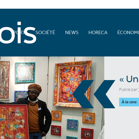
E
SPORT
SOCIÉTÉ
NEWS
HORECA
ÉCONOMI
«
« Un
Publié par
À la une