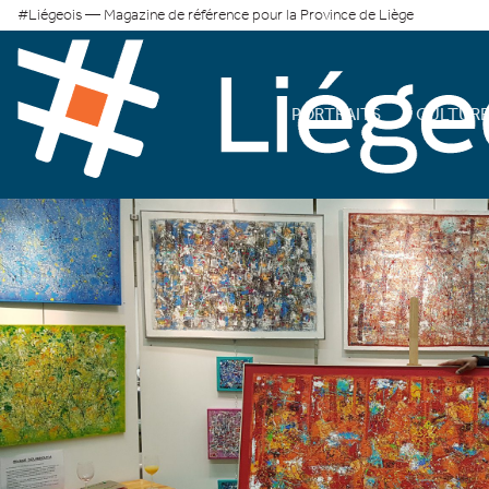
#Liégeois — Magazine de référence pour la Province de Liège
PORTRAITS
CULTUR