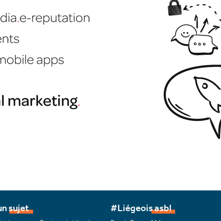
n sujet
#Liégeois asbl