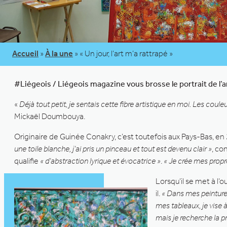
Accueil
»
À la une
»
« Un jour, l’art m’a rattrapé »
#Liégeois / Liégeois magazine vous brosse le portrait de l’
«
Déjà tout petit, je sentais cette fibre artistique en moi. Les couleur
Mickaël Doumbouya.
Originaire de Guinée Conakry, c’est toutefois aux Pays-Bas, 
une toile blanche, j’ai pris un pinceau et tout est devenu clair »
, co
qualifie
« d’abstraction lyrique et évocatrice »
.
« Je crée mes propre
Lorsqu’il se met à l
il.
« Dans mes peintures,
mes tableaux, je vise à
mais je recherche la pr