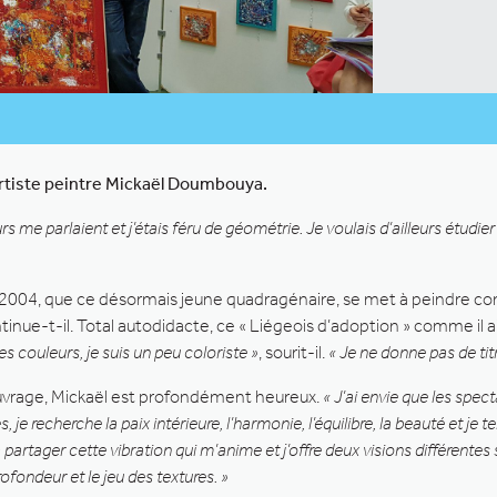
artiste peintre Mickaël Doumbouya.
s me parlaient et j’étais féru de géométrie. Je voulais d’ailleurs étudier l
en 2004, que ce désormais jeune quadragénaire, se met à peindre 
ntinue-t-il. Total autodidacte, ce « Liégeois d’adoption » comme il 
s couleurs, je suis un peu coloriste »
, sourit-il.
« Je ne donne pas de tit
’ouvrage, Mickaël est profondément heureux.
« J’ai envie que les spe
 je recherche la paix intérieure, l’harmonie, l’équilibre, la beauté et je 
 partager cette vibration qui m’anime et j’offre deux visions différentes 
ofondeur et le jeu des textures. »