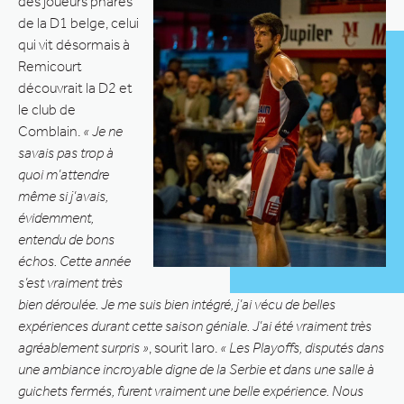
des joueurs phares
de la D1 belge, celui
qui vit désormais à
Remicourt
découvrait la D2 et
le club de
Comblain.
« Je ne
savais pas trop à
quoi m’attendre
même si j’avais,
évidemment,
entendu de bons
échos. Cette année
s’est vraiment très
bien déroulée. Je me suis bien intégré, j’ai vécu de belles
expériences durant cette saison géniale. J’ai été vraiment très
agréablement surpris »
, sourit Iaro.
« Les Playoffs, disputés dans
une ambiance incroyable digne de la Serbie et dans une salle à
guichets fermés, furent vraiment une belle expérience. Nous