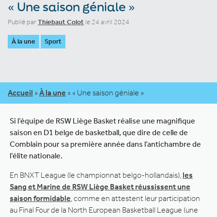
« Une saison géniale »
Publié par
Thiebaut Colot
le 24 avril 2024
À la une
Sport
Accueil
»
À la une
»
« Une saison géniale »
Si l’équipe de RSW Liège Basket réalise une magnifique
saison en D1 belge de basketball, que dire de celle de
Comblain pour sa première année dans l’antichambre de
l’élite nationale.
En BNXT League (le championnat belgo-hollandais),
les
Sang et Marine de RSW Liège Basket réussissent une
saison formidable
, comme en attestent leur participation
au Final Four de la North European Basketball League (une