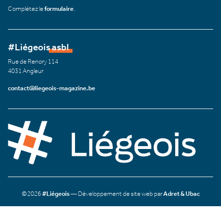
Complétez le
formulaire
.
#Liégeois asbl
Rue de Renory 114
4031 Angleur
contact@liegeois-magazine.be
©2026
#Liégeois
— Développement de site web par
Adret & Ubac