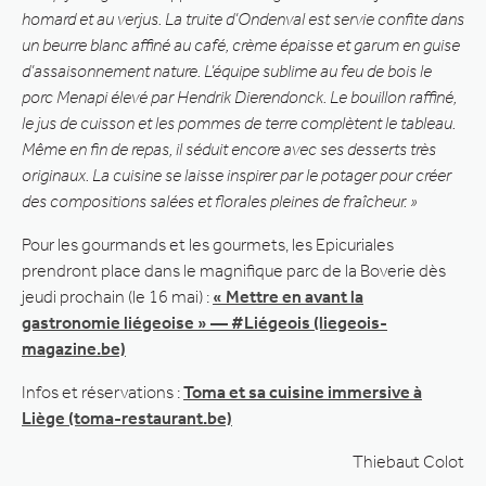
homard et au verjus. La truite d’Ondenval est servie confite dans
un beurre blanc affiné au café, crème épaisse et garum en guise
d’assaisonnement nature. L’équipe sublime au feu de bois le
porc Menapi élevé par Hendrik Dierendonck. Le bouillon raffiné,
le jus de cuisson et les pommes de terre complètent le tableau.
Même en fin de repas, il séduit encore avec ses desserts très
originaux. La cuisine se laisse inspirer par le potager pour créer
des compositions salées et florales pleines de fraîcheur. »
Pour les gourmands et les gourmets, les Epicuriales
prendront place dans le magnifique parc de la Boverie dès
jeudi prochain (le 16 mai) :
« Mettre en avant la
gastronomie liégeoise » — #Liégeois (liegeois-
magazine.be)
Infos et réservations :
Toma et sa cuisine immersive à
Liège (toma-restaurant.be)
Thiebaut Colot