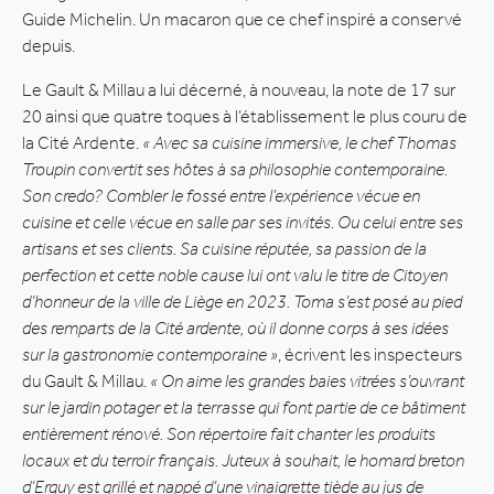
Guide Michelin. Un macaron que ce chef inspiré a conservé
depuis.
Le Gault & Millau a lui décerné, à nouveau, la note de 17 sur
20 ainsi que quatre toques à l’établissement le plus couru de
la Cité Ardente.
« Avec sa cuisine immersive, le chef Thomas
Troupin convertit ses hôtes à sa philosophie contemporaine.
Son credo? Combler le fossé entre l’expérience vécue en
cuisine et celle vécue en salle par ses invités. Ou celui entre ses
artisans et ses clients. Sa cuisine réputée, sa passion de la
perfection et cette noble cause lui ont valu le titre de Citoyen
d’honneur de la ville de Liège en 2023. Toma s’est posé au pied
des remparts de la Cité ardente, où il donne corps à ses idées
sur la gastronomie contemporaine »
, écrivent les inspecteurs
du Gault & Millau.
« On aime les grandes baies vitrées s’ouvrant
sur le jardin potager et la terrasse qui font partie de ce bâtiment
entièrement rénové. Son répertoire fait chanter les produits
locaux et du terroir français. Juteux à souhait, le homard breton
d’Erquy est grillé et nappé d’une vinaigrette tiède au jus de