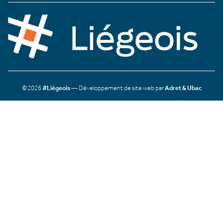
©2026
#Liégeois
— Développement de site web par
Adret & Ubac