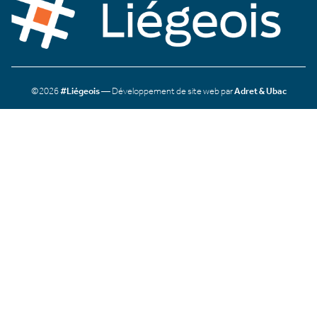
©2026
#Liégeois
— Développement de site web par
Adret & Ubac