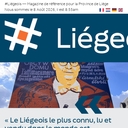
#Liégeois — Magazine de référence pour la Province de Liège
Nous sommes le 8 Août 2026, il est 8:55am
«
« Le Liégeois le plus connu, lu et
vendu dans le monde est