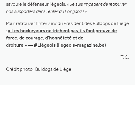
savoure le défenseur liégeois.
« Je suis impatient de retrouver
nos supporters dans l’enfer du Longdoz ! »
Pour retrouver l’interview du Président des Bulldogs de Liège
:
« Les hockeyeurs ne trichent pas, ils font preuve de
force, de courage, d’honnêteté et de
droiture » — #Liégeois (liegeois-magazine.be)
T. C.
Crédit photo : Bulldogs de Liège