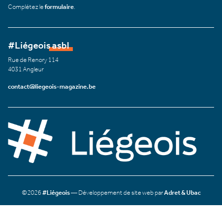
Complétez le
formulaire
.
#Liégeois asbl
Rue de Renory 114
4031 Angleur
contact@liegeois-magazine.be
©2026
#Liégeois
— Développement de site web par
Adret & Ubac