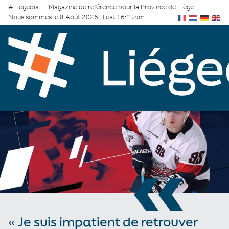
#Liégeois — Magazine de référence pour la Province de Liège
Nous sommes le 8 Août 2026, il est 16:23pm
«
« Je suis impatient de retrouver